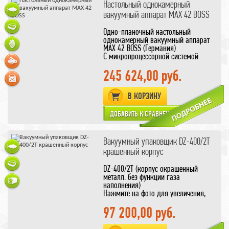
пакеты
для вашего продукта
Настольный однокамерный
вакуумный аппарат MAX 42 BOSS
Одно-планочный настольный
однокамерный вакуумный аппарат
MAX 42 BOSS (Германия)
С микропроцессорной системой
управления Z 2000
Позволяет установить функуию
245 624,00 руб.
газации продукта
Подберите
газовую смесь
для
В КОРЗИНУ
вакуумных аппаратов
Вакуумный упаковщик DZ-400/2T
крашенный корпус
DZ-400/2T (корпус окрашенный
металл. без функции газа
наполнения)
Нажмите на фото для увеличения,
чтобы ознакомиться с реальными
размерами вакуумной камеры
97 200,00 руб.
подберите подходящие
вакуумные
пакеты
для вашего продукта