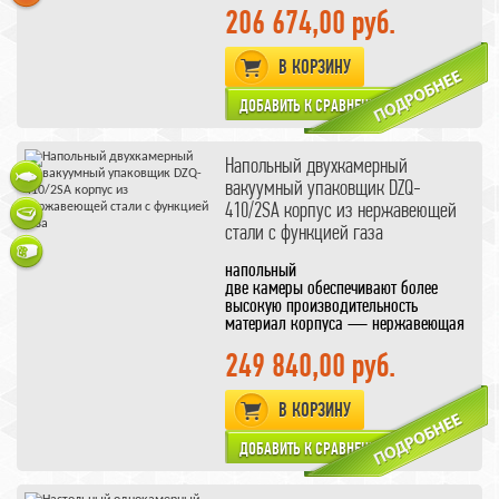
позволяет
206 674,00 руб.
упаковывать более габаритные
продукты
В КОРЗИНУ
С микропроцессорная система
управления Z 2000
позволяет установить систему
газозамещения
Помпа более высокой
производительности чем у MAX
Напольный двухкамерный
вакуумный упаковщик DZQ-
410/2SA корпус из нержавеющей
стали с функцией газа
напольный
две камеры обеспечивают более
высокую производительность
материал корпуса — нержавеющая
сталь
с функцией газа
249 840,00 руб.
длина шва 410 мм
Наглядно размеры камер
В КОРЗИНУ
представлены на дополнительном
рисунке, кликните для увеличения,
чтобы ознакомиться с реальными
размерами вакуумной камеры
подберите подходящие
вакуумные