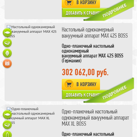
В КОРЗИНУ
Настольный однокамерный
вакуумный аппарат MAX 42S BOSS
Одно-планочный настольный
однокамерный
вакуумный аппарат MAX 42S BOSS
(Германия)
С микропроцессорной системой
управления Z 3000
302 062,00 руб.
Опционально устанавливается
система аэрации продукта
В КОРЗИНУ
Одно-планочный настольный
однокамерный вакуумный аппарат
MAX XL BOSS
Одно-планочный настольный