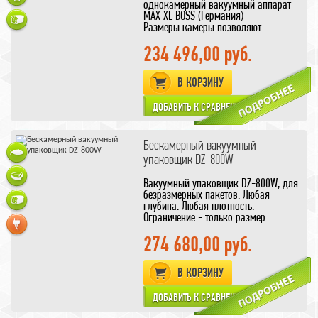
однокамерный вакуумный аппарат
MAX XL BOSS (Германия)
Размеры камеры позволяют
упаковать длинный продукт целиком,
например рыбу.
234 496,00 руб.
С микропроцессорной системой
управления Z 2000 оснащается
В КОРЗИНУ
дополнительным оборудованием
Бескамерный вакуумный
упаковщик DZ-800W
Вакуумный упаковщик DZ-800W, для
безразмерных пакетов. Любая
глубина. Любая плотность.
Ограничение - только размер
горловины, но и его можно изменить
по предварительному заказу.
274 680,00 руб.
чрезвычайно удобен в работе и
обладает оптимальным
В КОРЗИНУ
соотношением цена/качество среди
бескамерных вакуумных аппаратов.
Запайка пакета осуществляется при
помощи специальных пневматических