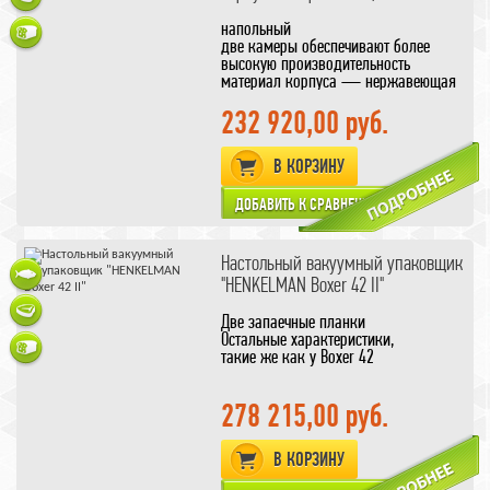
напольный
две камеры обеспечивают более
высокую производительность
материал корпуса — нержавеющая
сталь
без функции газа
232 920,00 руб.
длина шва 410 мм
В КОРЗИНУ
Настольный вакуумный упаковщик
"HENKELMAN Boxer 42 II"
Две запаечные планки
Остальные характеристики,
такие же как у Boxer 42
278 215,00 руб.
В КОРЗИНУ