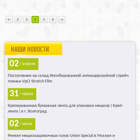
губок, давление в губки нагнетается
внешним компрессором.
Предполагается, что компрессор уже
установлен на предприятии и в
базовую комплектацию не входит.
←
2
3
4
5
6
→
Компрессор подбирается
индивидуально.
НАШИ НОВОСТИ
02
/ апреля
Поступление на склад Ингибированной антикоррозийной стрейч
пленки VpCI Stretch Film
31
/ марта
Крепированная бумажная лента для упаковки мешков ( Креп-
лента ) в г. Волгоград
02
/ июля
Ремонт мешкозашивочных голов Union Special в Москве и