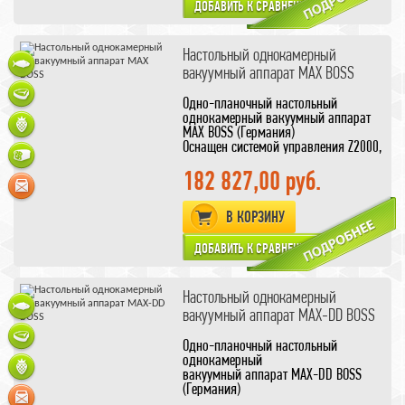
Настольный однокамерный
вакуумный аппарат MAX BOSS
Одно-планочный настольный
однокамерный вакуумный аппарат
MAX BOSS (Германия)
Оснащен системой управления Z2000,
позволяющая установить
опцию
аэрации
182 827,00 руб.
В КОРЗИНУ
Настольный однокамерный
вакуумный аппарат MAX-DD BOSS
Одно-планочный настольный
однокамерный
вакуумный аппарат MAX-DD BOSS
(Германия)
Увеличенный размер камеры