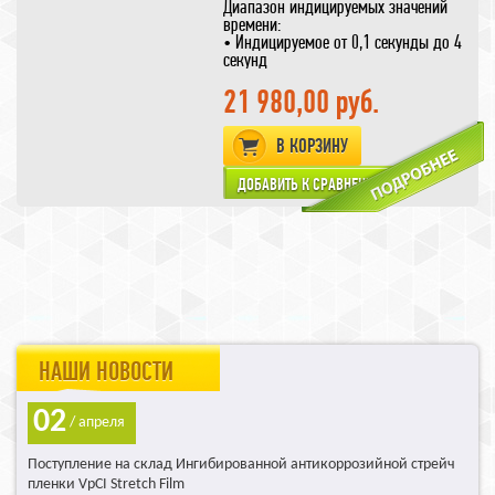
Диапазон индицируемых значений
времени:
• Индицируемое от 0,1 секунды до 4
секунд
• установленное 1.5 секунды
• оптимальное 0,5 секунды
21 980,00 руб.
Индукционная головка имеет
пусковую кнопку.
В КОРЗИНУ
Для запайки необходимо нажать на
кнопку — значение времени на
дисплее обнулится — цикл закончен.
Гарантируемая надежность и
качество.
Функциональные возможности:
Программирование времени запайки.
Автономная система охлаждения.
НАШИ НОВОСТИ
02
/ апреля
Поступление на склад Ингибированной антикоррозийной стрейч
пленки VpCI Stretch Film