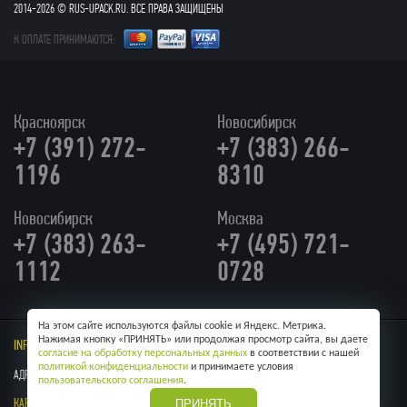
2014-2026 © RUS-UPACK.RU. ВСЕ ПРАВА ЗАЩИЩЕНЫ
К ОПЛАТЕ ПРИНИМАЮТСЯ:
Красноярск
Новосибирск
+7 (391) 272-
+7 (383) 266-
1196
8310
Новосибирск
Москва
+7 (383) 263-
+7 (495) 721-
1112
0728
На этом сайте используются файлы cookie и Яндекс. Метрика.
Нажимая кнопку «ПРИНЯТЬ» или продолжая просмотр сайта, вы даете
INFO@RUS-UPACK.RU
/ Skype:
RUS-UPACK
согласие на обработку персональных данных
в соответствии с нашей
политикой конфиденциальности
и принимаете условия
АДРЕС: Г. МОСКВА, УЛ КУЛАКОВА, 20
пользовательского соглашения
.
КАРТА САЙТА
ОБРАТНАЯ СВЯЗЬ
ПРАЙС ЛИСТ
ПРИНЯТЬ