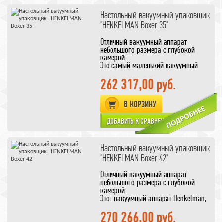
Настольный вакуумный упаковщик
"HENKELMAN Boxer 35"
Отличный вакуумный аппарат
небольшого размера с глубокой
камерой.
Это самый маленький вакуумный
аппарат Henkelman,
который может быть оснащен
262 317,00 руб.
системой газозамещения, контролем
качества вакуума и
В КОРЗИНУ
датчиком точки кипения. Эти
усовершенствования устанавливаюся
отдельно, по желанию клиента
цена дана за Вакуумный аппарат без
опций
Настольный вакуумный упаковщик
"HENKELMAN Boxer 42"
Отличный вакуумный аппарат
небольшого размера с глубокой
камерой.
Этот вакуумный аппарат Henkelman,
оснащен более мощной,
по сравнению с предшественником,
270 266,00 руб.
вакуумной помпой