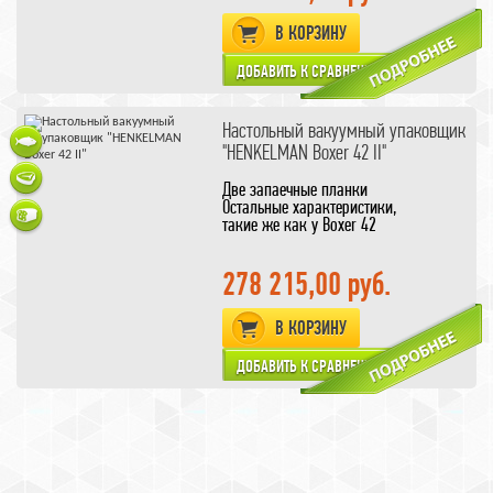
опционально оснащается системой
В КОРЗИНУ
газозамещения, контролем качества
вакуума и
датчиком точки кипения. Эти
усовершенствования устанавливаюся
отдельно,
по желанию клиента
Настольный вакуумный упаковщик
цена дана за Вакуумный аппарат без
"HENKELMAN Boxer 42 II"
опций
Две запаечные планки
Остальные характеристики,
такие же как у Boxer 42
278 215,00 руб.
В КОРЗИНУ