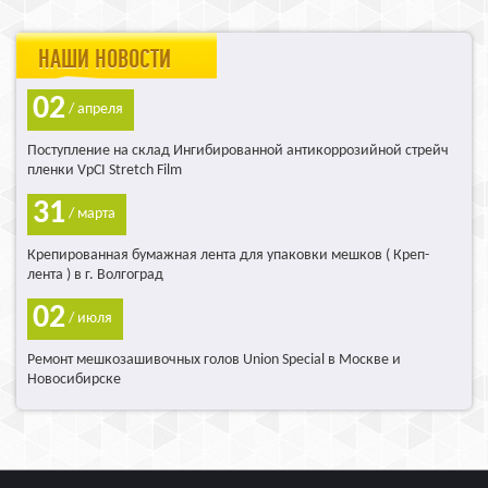
НАШИ НОВОСТИ
02
/ апреля
Поступление на склад Ингибированной антикоррозийной стрейч
пленки VpCI Stretch Film
31
/ марта
Крепированная бумажная лента для упаковки мешков ( Креп-
лента ) в г. Волгоград
02
/ июля
Ремонт мешкозашивочных голов Union Special в Москве и
Новосибирске