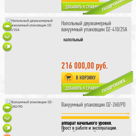
система раздельно
регулируемой сварки;
мягкий обжим;
отдельный блок управления из
нержавеющей стали;
Напольный двухкамерный
смотровое стекло на крышке;
вакуумный упаковщик DZ-410/2SA
механизм автоматического
открытия/закрытия крышки
напольный
камеры;
216 000,00 руб.
В КОРЗИНУ
Вакуумный упаковщик DZ-260/PD
две камеры обеспечивают более
высокую производительность
аппарат начального уровня.
Прост в работе и эксплуатации.
Данный вакуумный упаковщик