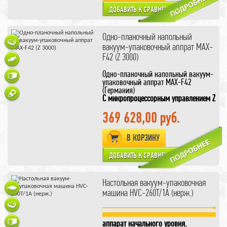
размерами вакуумной камеры
подберите подходящие
вакуумные
пакеты
для вашего продукта
Одно-планочный напольный
вакуум-упаковочный аппрат MAX-
F42 (Z 3000)
Одно-планочный напольный вакуум-
упаковочный аппрат MAX-F42
(Германия)
С микропроцессорным управлением Z
3000
Функция регулировки уровня
369 628,00 руб.
вакуума, можно выставит желаемый
уровень.
В КОРЗИНУ
Функция мягкого обжима для
бережного обжима продукта,
что сохраняет пакет от разрыва на
стадии выравнивания давления в
камере.
Функция ступенчатого вакуума для
Настольная вакуум-упаковочная
пористых продуктов
машина HVC-260T/1A (нерж.)
аппарат начального уровня.