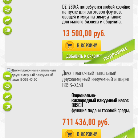
DZ-280/A потребуются любой хозяйке
на кухне для заготовок фруктов,
овощей и мяса на зиму; а также
для малого бизнеса и общепита.
Для того чтобы сделать осознанный
выбор в пользу этого вакуумного
13 500,00 руб.
аппарата прочитайте нашу
обзорную
статью
о нем.
В КОРЗИНУ
Двух-планочный напольный
двухкамерный вакуумный аппарат
BOSS-X450
Опционально:
кислородный вакуумный насос
BUSCH
функция подачи газовой среды;
одинарный шов с обрезной
711 436,00 руб.
струной;
сварка сверху/снизу для работы
с алюминиевыми или плотными
В КОРЗИНУ
пакетами;