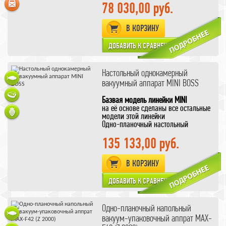
пользуется
78 030,00 руб.
заслуженной популярностью у
заготовителей грибов,
орехов, рыбы, мяса, необходимо
В КОРЗИНУ
только правильно подобрать
вакуумные пакеты
для вашего
продукта.
материал корпуса - окрашенный
Настольный однокамерный
металл
вакуумный аппарат MINI BOSS
Базвая модель линейки MINI
на её основе сделаны все остальные
модели этой линейки
Одно-планочный настольный
однокамерный
вакуумный аппарат MINI BOSS
135 133,00 руб.
(Германия)
С микропроцессорной системой
В КОРЗИНУ
управления Z 1000
Простейший вакуумный аппарат из
линейки MINI BOSS
без функции газа
Однако обладает всеми
преимуществами аппаратов ВOSS:
простота исполнения,
Одно-планочный напольный
высочайшее качество материалов
вакуум-упаковочный аппрат MAX-
качественная сборта