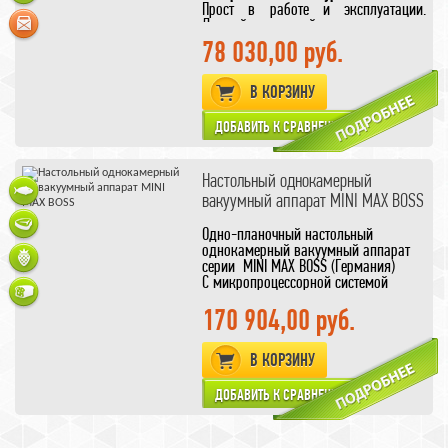
Прост в работе и эксплуатации.
Данный вакуумный упаковщик
пользуется заслуженной
78 030,00 руб.
популярностью
у заготовителей грибов, орехов,
рыбы, мяса,
В КОРЗИНУ
необходимо толь правильно
подобрать
вакуумные пакеты
для вашего продукта.
Настольный однокамерный
вакуумный аппарат MINI MAX BOSS
Одно-планочный настольный
однокамерный вакуумный аппарат
серии MINI MAX BOSS (Германия)
С микропроцессорной системой
управления Z 1000
Установлена мощная помпа
170 904,00 руб.
благодаря которой
увеличена
производительность.
В КОРЗИНУ
Так как времени на цикл вакуумации
тратится меньше
Для общепитов и магазинов.