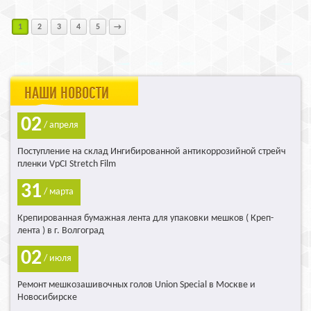
1
2
3
4
5
→
НАШИ НОВОСТИ
02
/ апреля
Поступление на склад Ингибированной антикоррозийной стрейч
пленки VpCI Stretch Film
31
/ марта
Крепированная бумажная лента для упаковки мешков ( Креп-
лента ) в г. Волгоград
02
/ июля
Ремонт мешкозашивочных голов Union Special в Москве и
Новосибирске