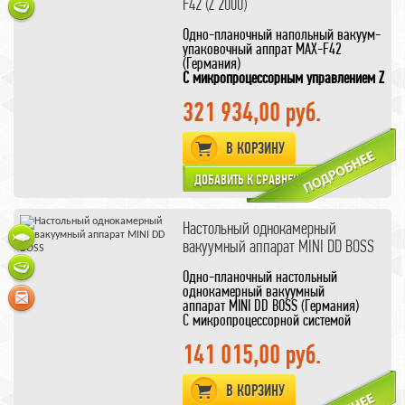
F42 (Z 2000)
простота обслуживания (мойка,
чистка, замена расходников и т.д.)
Одно-планочный напольный вакуум-
упаковочный аппрат MAX-F42
(Германия)
С микропроцессорным управлением Z
2000
Вакуум выставляется только по
321 934,00 руб.
времени
Быстрая остановка цикла
длина шва 410 мм
В КОРЗИНУ
вакуумирования при упаковке
жидких продуктов
Сервисная кнопка режима
продолжительной работы вакуумного
насоса
продлевает срок службы вакуумного
Настольный однокамерный
насоса.
вакуумный аппарат MINI DD BOSS
Одно-планочный настольный
однокамерный вакуумный
аппарат MINI DD BOSS (Германия)
С микропроцессорной системой
управления Z 1000
Вакуумный аппарат из линейки MINI
141 015,00 руб.
Наглядно размеры камер
BOSS
представлены на дополнительном
c
Увеличеным по высоте внутренним
рисунке, кликните для увеличения,
В КОРЗИНУ
размером камеры
чтобы ознакомиться с реальными