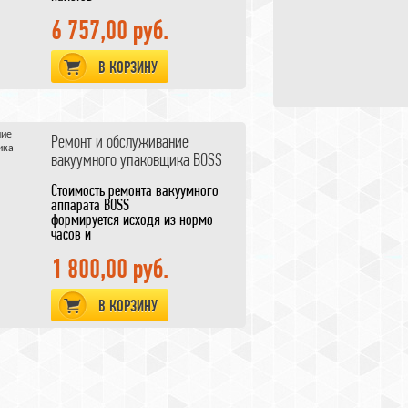
· Устойчивость
· Полностью из
6 757,00 руб.
высококачественной нержавеющей
стали
В КОРЗИНУ
Ремонт и обслуживание
вакуумного упаковщика BOSS
Стоимость ремонта вакуумного
аппарата BOSS
формируется исходя из нормо
часов и
зависит от объема помпы
германского производства busch
1 800,00 руб.
vacuum
свяжитесь с нами для уточнения
В КОРЗИНУ
цены.