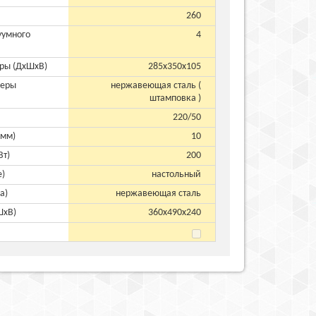
260
уумного
4
ры (ДхШхВ)
285x350x105
меры
нержавеющая сталь (
штамповка )
220/50
(мм)
10
Вт)
200
е)
настольный
а)
нержавеющая сталь
ШхВ)
360х490х240