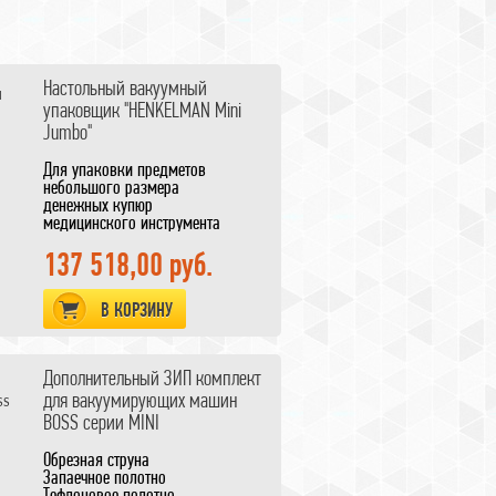
Настольный вакуумный
упаковщик "HENKELMAN Mini
Jumbo"
Для упаковки предметов
небольшого размера
денежных купюр
медицинского инструмента
элегантный дизайн
гарантия 3 года
137 518,00 руб.
В КОРЗИНУ
Дополнительный ЗИП комплект
для вакуумирующих машин
BOSS серии MINI
Обрезная струна
Запаечное полотно
Тефлоновое полотно