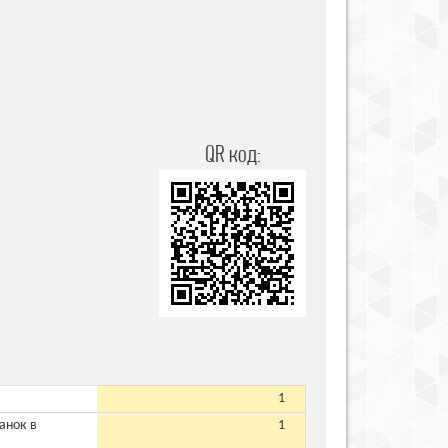
QR код:
1
анок в
1