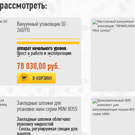
рассмотреть:
Вакуумный упаковщик DZ-
260/PD
аппарат начального уровня.
Прост в работе и эксплуатации.
Данный вакуумный упаковщик
пользуется
78 030,00 руб.
заслуженной популярностью у
заготовителей грибов,
орехов, рыбы, мяса, необходимо
В КОРЗИНУ
только правильно подобрать
вакуумные пакеты
для вашего
продукта.
Закладные шпонки для
упаковки жиж серии MINI BOSS
Закладные шпонки облегчают
упаковку жидкостей
· Скосы, регулируемая секция для
пакетов