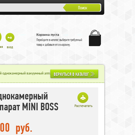
Поиск
Корзина пуста
Перейдите в
каталог
, выберите требуемый
товар и добавьте его в корзину.
ВЕРНУТЬСЯ В КАТАЛОГ
й однокамерный вакуумный аппарат MINI BOSS
днокамерный
парат MINI BOSS
,00
руб.