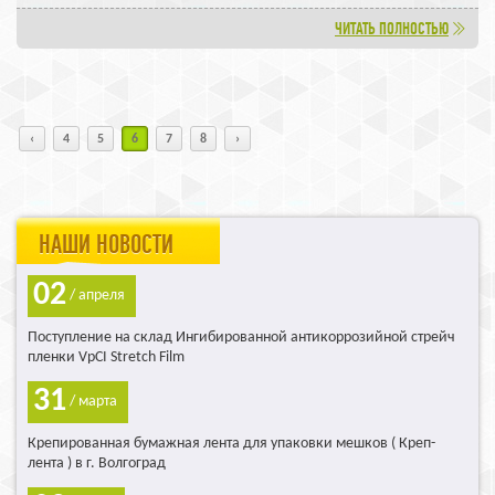
ЧИТАТЬ ПОЛНОСТЬЮ
‹
4
5
6
7
8
›
НАШИ НОВОСТИ
02
/ апреля
Поступление на склад Ингибированной антикоррозийной стрейч
пленки VpCI Stretch Film
31
/ марта
Крепированная бумажная лента для упаковки мешков ( Креп-
лента ) в г. Волгоград