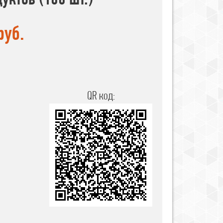
руб.
QR код: