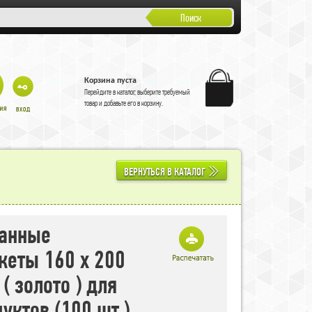
Поиск
Корзина пуста
Перейдите в
каталог
, выберите требуемый
товар и добавьте его в корзину.
ВЕРНУТЬСЯ В КАТАЛОГ
ванные
кеты 160 х 200
( золото ) для
уктов (100 шт.)