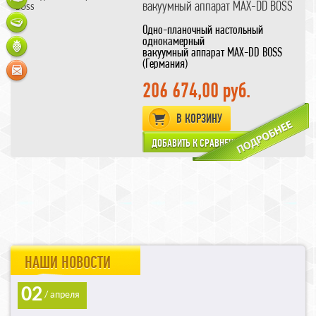
вакуумный аппарат MAX-DD BOSS
Одно-планочный настольный
однокамерный
вакуумный аппарат MAX-DD BOSS
(Германия)
Увеличенный размер камеры
позволяет
206 674,00 руб.
упаковывать более габаритные
продукты
В КОРЗИНУ
С микропроцессорная система
управления Z 2000
позволяет установить систему
газозамещения
Помпа более высокой
производительности чем у MAX
НАШИ НОВОСТИ
02
/ апреля