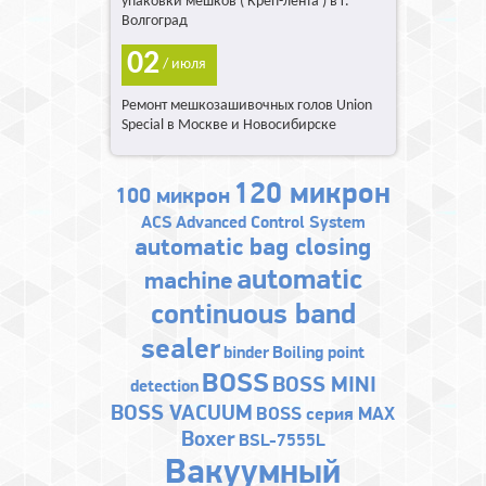
упаковки мешков ( Креп-лента ) в г.
Волгоград
02
/ июля
Ремонт мешкозашивочных голов Union
Special в Москве и Новосибирске
120 микрон
100 микрон
ACS
Advanced Control System
automatic bag closing
automatic
machine
continuous band
sealer
binder
Boiling point
BOSS
BOSS MINI
detection
BOSS VACUUM
BOSS серия MAX
Boxer
BSL-7555L
Bакуумный