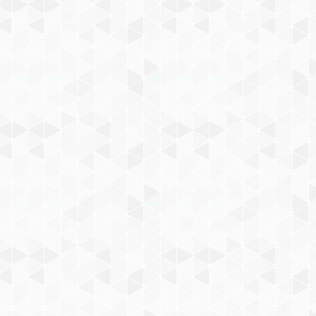
и датерами-маркираторами, использующих ленту с
чных аппаратов для жидкости моделей DXDY-1000A/III
к FRS-1010I, FRS-1010II, FRS-1010III, FRS-1120W, FRSC-
 различной цветовой палитре.
 15 000 оттисков.