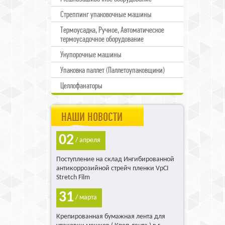
Стреппинг упаковочные машины
Термоусадка, Ручное, Автоматическое
термоусадочное оборудование
Укупорочные машины
Упаковка паллет (Паллетоупаковщики)
Целлофанаторы
НАШИ НОВОСТИ
02
/ апреля
Поступление на склад Ингибированной
антикоррозийной стрейч пленки VpCI
Stretch Film
31
/ марта
Крепированная бумажная лента для