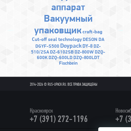
аппарат
Bакуумный
упаковщик
craft-bag
Cut-off seal technology
DESON DA
Doypack
DY-8
DGYF-S500
DZ-
510/2SA
DZ-6102SB
DZ-800W
DZQ-
600K
DZQ-600LD
DZQ-800LDT
Fischbein
2014-2026 © RUS-UPACK.RU. ВСЕ ПРАВА ЗАЩИЩЕНЫ
Красноярск
Новоси
+7 (391) 272-1196
+7 (