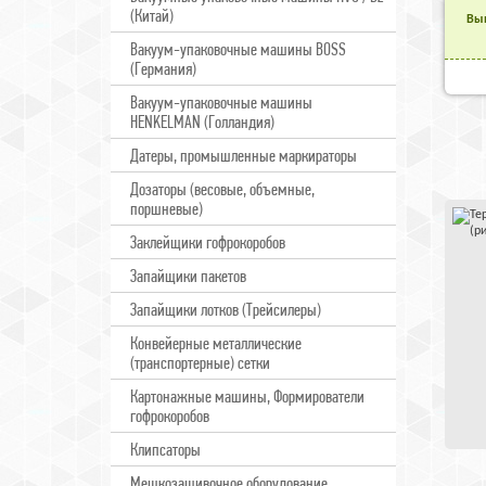
(Китай)
Выв
Вакуум-упаковочные машины BOSS
(Германия)
Вакуум-упаковочные машины
HENKELMAN (Голландия)
Датеры, промышленные маркираторы
Дозаторы (весовые, объемные,
поршневые)
Заклейщики гофрокоробов
Запайщики пакетов
Запайщики лотков (Трейсилеры)
Конвейерные металлические
(транспортерные) сетки
Картонажные машины, Формирователи
гофрокоробов
Клипсаторы
Мешкозашивочное оборудование