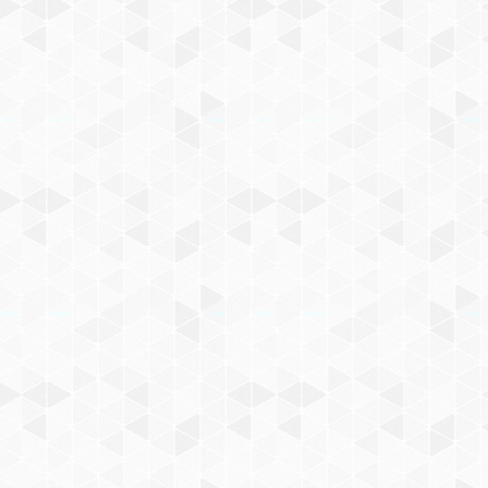
Промышленного оборудования со встроенным
красящим слоем (риббон): Вертикально-упаково
и DXDY-1000A/II; Конвейерных роликовых запайщи
1010III, FRSQ-1010II.
Термотрансферная лента (риббон) поставляется в
Один рулон
термотрансферной ленты
рассчитан на
Цена указана за 1шт.