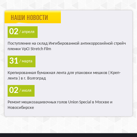
НАШИ НОВОСТИ
02
/ апреля
Поступление на склад Ингибированной антикоррозийной стрейч
пленки VpCI Stretch Film
31
/ марта
Крепированная бумажная лента для упаковки мешков ( Креп-
лента ) в г. Волгоград
02
/ июля
Ремонт мешкозашивочных голов Union Special в Москве и
Новосибирске