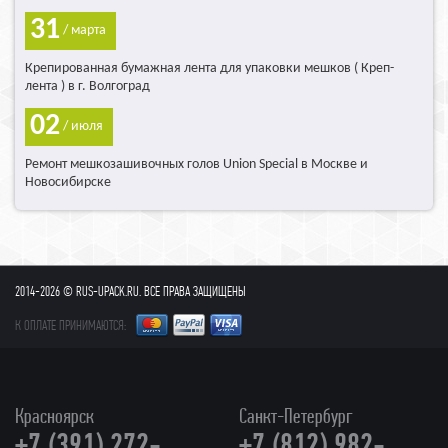
одинарный нагрев
(нагревается
31
только одна прижимная планка)
/ марта
Крепированная бумажная лента для упаковки мешков ( Креп-
лента ) в г. Волгоград
02
/ июля
Ремонт мешкозашивочных голов Union Special в Москве и
Новосибирске
с функцией газонаполнении
2014-2026 © RUS-UPACK.RU. ВСЕ ПРАВА ЗАЩИЩЕНЫ
К ОПЛАТЕ ПРИНИМАЮТСЯ:
Красноярск
Санкт-Петербург
+7 (391) 272-
+7 (812) 982-