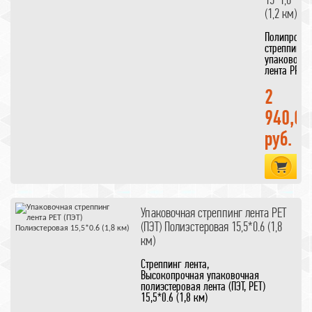
(1,2 км)
Полипропи
стреппинг
упаковочн
лента
PP
15*1,0
(1,2 км)
2
940,00
руб.
В 
Упаковочная стреппинг лента PET
(ПЭТ) Полиэстеровая 15,5*0.6 (1,8
км)
Стреппинг лента,
Высокопрочная упаковочная
полиэстеровая лента (ПЭТ, PET)
15,5*0.6 (1,8 км)