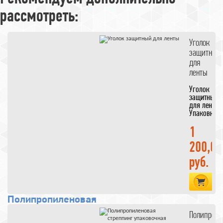
рассмотреть:
стреп ленты
страп
Уголок
strap
уголки для
защитный
для
скрепления
ленты
стреппинг ленты
пряжки
Скобы
Уголок
защитный
Полипропиленовая
для ленты
стреппинг
Упаковка
1000
упаковочная
шт
1
лента
200,00
Упаковочные
руб.
материалы
Упаковочные
В 
материалы
Полипропиленовая
стреппинг
Полипропи