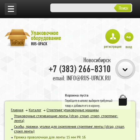
Поиск
Новосибирск
+7 (383) 266-8310
email: INFO@RUS-UPACK.RU
Корзина пуста
Перейдите в
каталог
, выберите требуемый
товар и добавьте его в корзину.
Главная
Каталог
Стреппинг упаковочные машины
Упаковочные стягивающие ленты (strap, страп, стреп, стреппинг-
лента)
Скобы, пряжки, уголки для скрепления стреппинг ленты (strap, страп,
стреп ленты)
Пряжка проволочная для ленты 15 мм PR 16