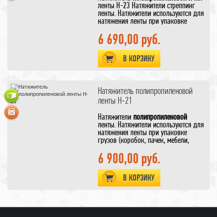
ленты H-23 Натяжители стреппинг
ленты. Натяжители используются для
натяжения ленты при упаковке
грузов (коробок, пачек, мебели,
групповой упаковки), посредством
6 690,00 руб.
стяжки и последующего отрезания
свободного конца ленты после ее
В КОРЗИНУ
скрепления. Для обвязки тяжёлых
объектов.
Натяжитель полипропиленовой
ленты H-21
Натяжители
полипропиленовой
ленты. Натяжители используются для
натяжения ленты при упаковке
грузов (коробок, пачек, мебели,
групповой упаковки), посредством
стяжки и последующего отрезания
6 900,00 руб.
свободного конца ленты после ее
скрепления.
В КОРЗИНУ