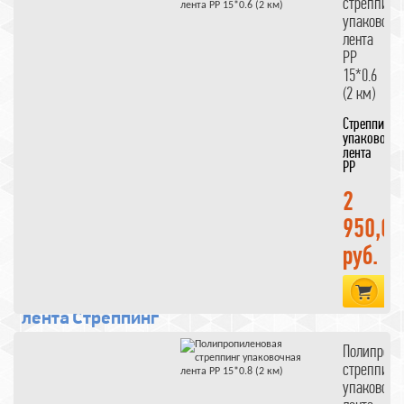
стреппинг
упаковочная
упаковочн
лента
лента
Полипропиленовая
PP
стреппинг
15*0.6
(2 км)
упаковочная
лента
Стреппинг
упаковочн
Упаковочные
лента
материалы
лента
PP
15*0.6
пэт
Стреппинг
(2 км)
2
лента
950,00
Полиэстеровая
руб.
упаковочная
стреппинг лента
В 
упаковочный
лента
Стреппинг
лента
стреппинг
Полипропи
Полиэстеровая
стреппинг
упаковочная
упаковочн