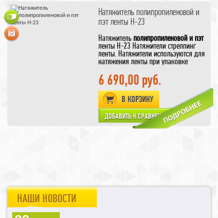
Натяжитель полипропиленовой и
пэт ленты H-23
Натяжитель
полипропиленовой и пэт
ленты H-23 Натяжители стреппинг
ленты. Натяжители используются для
натяжения ленты при упаковке
грузов (коробок, пачек, мебели,
групповой упаковки), посредством
6 690,00 руб.
стяжки и последующего отрезания
свободного конца ленты после ее
В КОРЗИНУ
скрепления. Для обвязки тяжёлых
объектов.
НАШИ НОВОСТИ