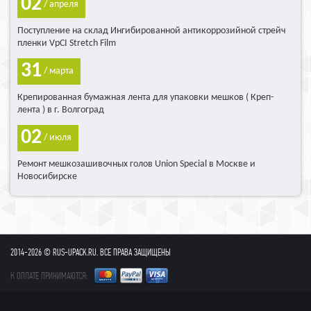
02
/ апреля
Поступление на склад Ингибированной антикоррозийной стрейч
пленки VpCI Stretch Film
31
/ марта
Крепированная бумажная лента для упаковки мешков ( Креп-
лента ) в г. Волгоград
02
/ июля
Ремонт мешкозашивочных голов Union Special в Москве и
Новосибирске
2014-2026 © RUS-UPACK.RU. ВСЕ ПРАВА ЗАЩИЩЕНЫ
К ОПЛАТЕ ПРИНИМАЮТСЯ: