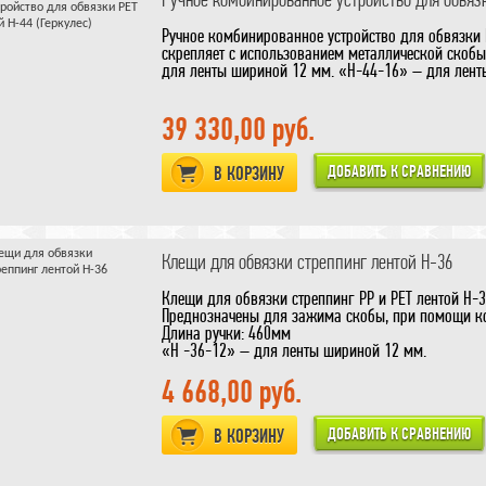
Ручное комбинированное устройство для обвязки PE
скрепляет с использованием металлической скобы 
для ленты шириной 12 мм. «H-44-16» – для лент
39 330,00 руб.
В КОРЗИНУ
Клещи для обвязки стреппинг лентой H-36
Клещи для обвязки стреппинг PP и PET лентой H-
Преднозначены для зажима скобы, при помощи кот
Длина ручки: 460мм
«H -36-12» – для ленты шириной 12 мм.
«H -36-16» – для ленты шириной 16 мм.
«H -36-19» – для ленты шириной 19 мм.
4 668,00 руб.
В КОРЗИНУ