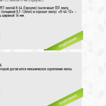
T лентой H-44 (Геркулес) (натягивает ПЭТ ленту,
(толщиной 0,7~1,0mm) и отрезает ленту). «H-44-12» –
ы шириной 16 мм.
36
орой достигается механическое скрепление ленты.