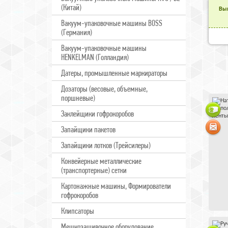
(Китай)
Выв
Вакуум-упаковочные машины BOSS
(Германия)
Вакуум-упаковочные машины
HENKELMAN (Голландия)
Датеры, промышленные маркираторы
Дозаторы (весовые, объемные,
поршневые)
Заклейщики гофрокоробов
Запайщики пакетов
Запайщики лотков (Трейсилеры)
Конвейерные металлические
(транспортерные) сетки
Картонажные машины, Формирователи
гофрокоробов
Клипсаторы
Мешкозашивочное оборудование