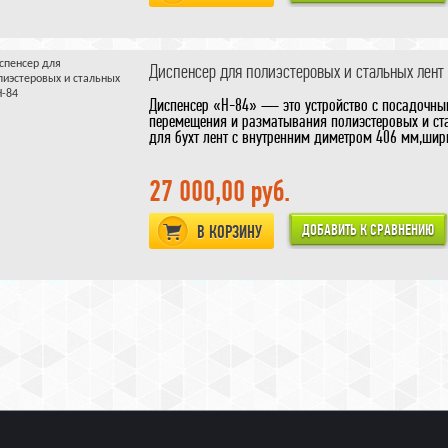
Диспенсер для полиэстеровых и стальных лент
Диспенсер «Н-84» — это устройство с посадочны
перемещения и разматывания полиэстеровых и ста
для бухт лент с внутренним диметром 406 мм,шир
Диспенсер для стальной (металлической) стреппин
Диспесер для полиэстеровой (ПЭТ/PET) стреппинг л
27 000,00 руб.
В КОРЗИНУ