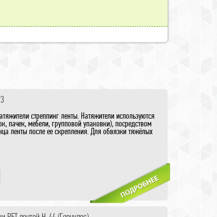
23
атяжители стреппинг ленты. Натяжители используются
к, пачек, мебели, групповой упаковки), посредством
ца ленты после ее скрепления. Для обвязки тяжёлых
и PET лентой H-44 (Геркулес)