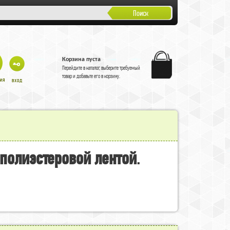
Поиск
Корзина пуста
Перейдите в
каталог
, выберите требуемый
товар и добавьте его в корзину.
полиэстеровой лентой
.