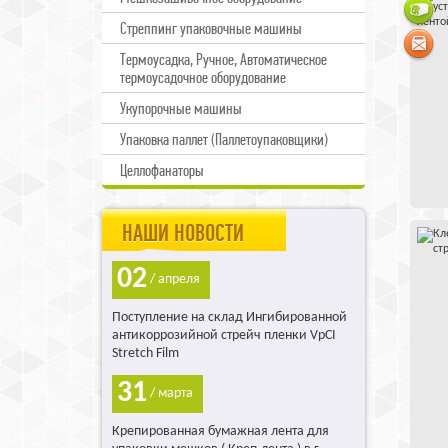
Стреппинг упаковочные машины
Термоусадка, Ручное, Автоматическое
термоусадочное оборудование
Укупорочные машины
Упаковка паллет (Паллетоупаковщики)
Целлофанаторы
НАШИ НОВОСТИ
02
/ апреля
Поступление на склад Ингибированной
антикоррозийной стрейч пленки VpCI
Stretch Film
31
/ марта
Крепированная бумажная лента для