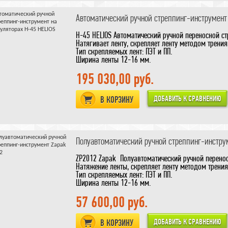
Автоматический ручной стреппинг-инструмент 
H-45 HELIOS Автоматический ручной переносной с
Натягивает ленту, скрепляет ленту методом трения,
Тип скрепляемых лент: ПЭТ и ПП.
Ширина ленты 12-16 мм.
Толщина ленты: 0,40+1,05 мм (ПЭТ) и 0,70+1,05 мм 
Макс. натяжение обвязки: 240 кг.
195 030,00 руб.
Макс, скорость натяжения: 270 мм/сек.
Способ натяжения ленты — автоматический.
В КОРЗИНУ
Количество рабочих циклов: 160 обвязок (ПЭТ) и 3
Время перезарядки — 15 мин.
Зарядное устройство и аккумулятор фирмы «BOS
Срок службы аккумулятора — до 3000 перезаря
Полуавтоматический ручной стреппинг-инструм
ZP2012 Zapak Полуавтоматический ручной перенос
Натяжение ленты, скрепляет ленту методом трения,
Тип скрепляемых лент: ПЭТ и ПП.
Ширина ленты 12-16 мм.
Толщина ленты: 0,40+1,05 мм (ПЭТ) и 0,70+1,05 мм 
Макс. натяжение обвязки: 240 кг.
57 600,00 руб.
Макс, скорость натяжения: 270 мм/сек.
Способ натяжения ленты — ручной.
В КОРЗИНУ
Количество рабочих циклов: 160 обвязок (ПЭТ) и 3