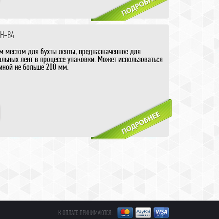
 H-84
м местом для бухты ленты, предназначенное для
льных лент в процессе упаковки. Может использоваться
иной не больше 200 мм.
г ленты.
енты.
К ОПЛАТЕ ПРИНИМАЮТСЯ: