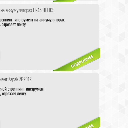
на аккумуляторах H-45 HELIOS
треппинг-инструмент на аккумуляторах
 отрезает ленту.
(ПП).
00 обвязок (ПП).
CH»
док
ент Zapak ZP2012
ной стреппинг-инструмент
 отрезает ленту.
(ПП).
00 обвязок (ПП).