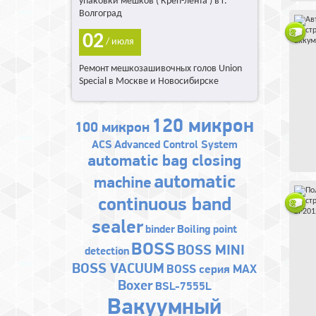
упаковки мешков ( Креп-лента ) в г.
Волгоград
02
/ июля
Ремонт мешкозашивочных голов Union
Special в Москве и Новосибирске
120 микрон
100 микрон
ACS
Advanced Control System
automatic bag closing
automatic
machine
continuous band
sealer
binder
Boiling point
BOSS
BOSS MINI
detection
BOSS VACUUM
BOSS серия MAX
Boxer
BSL-7555L
Bакуумный