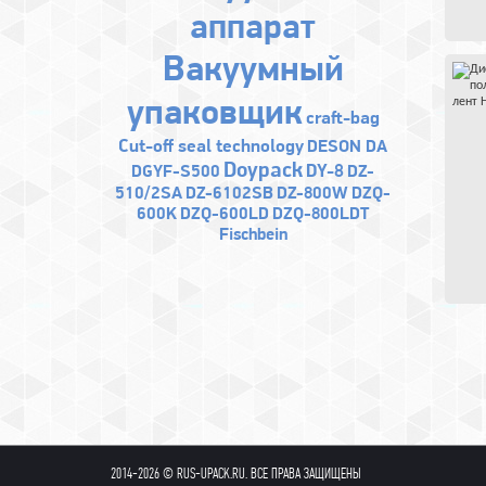
аппарат
Bакуумный
упаковщик
craft-bag
Cut-off seal technology
DESON DA
Doypack
DY-8
DGYF-S500
DZ-
510/2SA
DZ-6102SB
DZ-800W
DZQ-
600K
DZQ-600LD
DZQ-800LDT
Fischbein
2014-2026 © RUS-UPACK.RU. ВСЕ ПРАВА ЗАЩИЩЕНЫ