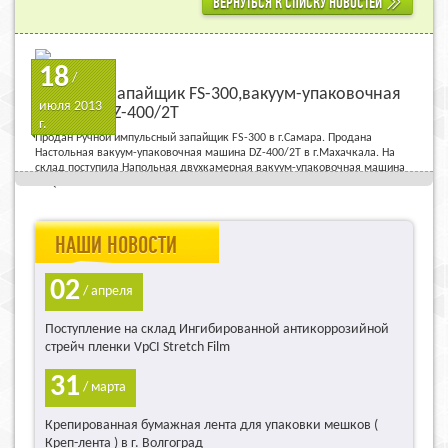
ВЕРНУТЬСЯ К СПИСКУ НОВОСТЕЙ
18
/
Проданы запайщик FS-300,вакуум-упаковочная
июля 2013
машина DZ-400/2T
г.
Продан Ручной импульсный запайщик FS-300 в г.Самара. Продана
Настольная вакуум-упаковочная машина DZ-400/2T в г.Махачкала. На
склад поступила Напольная двухкамерная вакуум-упаковочная машина
DZQ-510/2SA
НАШИ НОВОСТИ
02
/ апреля
Поступление на склад Ингибированной антикоррозийной
стрейч пленки VpCI Stretch Film
31
/ марта
Крепированная бумажная лента для упаковки мешков (
Креп-лента ) в г. Волгоград