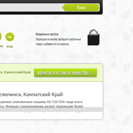
Поиск
Корзина пуста
Перейдите в
каталог
, выберите требуемый
товар и добавьте его в корзину.
ВЕРНУТЬСЯ К СПИСКУ НОВОСТЕЙ
к, Камчатский Край
елючинск, Камчатский Край
акуумные упаковочные машины DZ-510/2SA чаще всего
еты. Функция газонаполнения делает продукцию более
веющей стали, продлевает срок эксплуатации оборудования.