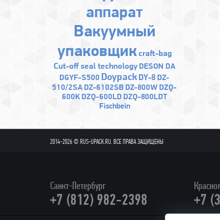
аппарат
Bакуумный
упаковщик
craft-bag
Cut-off seal technology
DESON DA
Doypack
DY-8
DGYF-S500
DZ-
510/2SA
DZ-6102SB
DZ-800W
DZQ-
600K
DZQ-600LD
DZQ-800LDT
Fischbein
2014-2026 © RUS-UPACK.RU. ВСЕ ПРАВА ЗАЩИЩЕНЫ
Санкт-Петербург
Красно
+7 (812) 982-2398
+7 (