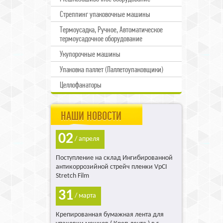
Стреппинг упаковочные машины
Термоусадка, Ручное, Автоматическое
термоусадочное оборудование
Укупорочные машины
Упаковка паллет (Паллетоупаковщики)
Целлофанаторы
НАШИ НОВОСТИ
02
/ апреля
Поступление на склад Ингибированной
антикоррозийной стрейч пленки VpCI
Stretch Film
31
/ марта
Крепированная бумажная лента для