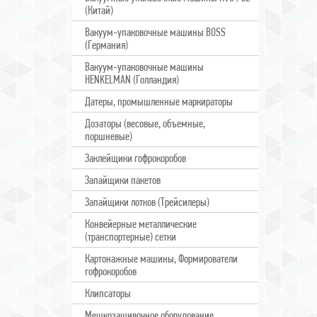
(Китай)
Вакуум-упаковочные машины BOSS
(Германия)
Вакуум-упаковочные машины
HENKELMAN (Голландия)
Датеры, промышленные маркираторы
Дозаторы (весовые, объемные,
поршневые)
Заклейщики гофрокоробов
Запайщики пакетов
Запайщики лотков (Трейсилеры)
Конвейерные металлические
(транспортерные) сетки
Картонажные машины, Формирователи
гофрокоробов
Клипсаторы
Мешкозашивочное оборудование