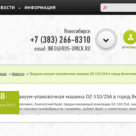
ОВОСТИ
ИНФОРМАЦИЯ
Новосибирск
+7 (383) 266-8310
email: INFO@RUS-UPACK.RU
вная
Новости
Продана вакуум-упаковочная машина DZ-510/2SA в город Велючинс
18
одана вакуум-упаковочная машина DZ-510/2SA в город В
/
ород-порт Вилючинск, Камчатский Край, продан вакуумный упаковщик DZ-510/2SA. в
ля 2013
меняются для упаковки полуфабрикатов (например, рыбное филе) в герметичные пак
ойчивой к вредному воздействию различных бактерий, а корпус, выполненый из нержа