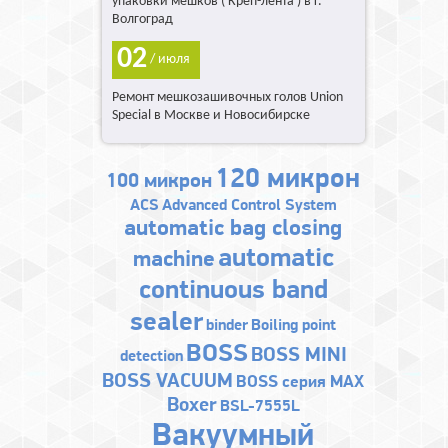
упаковки мешков ( Креп-лента ) в г.
Волгоград
02
/ июля
Ремонт мешкозашивочных голов Union
Special в Москве и Новосибирске
120 микрон
100 микрон
ACS
Advanced Control System
automatic bag closing
automatic
machine
continuous band
sealer
binder
Boiling point
BOSS
BOSS MINI
detection
BOSS VACUUM
BOSS серия MAX
Boxer
BSL-7555L
Bакуумный