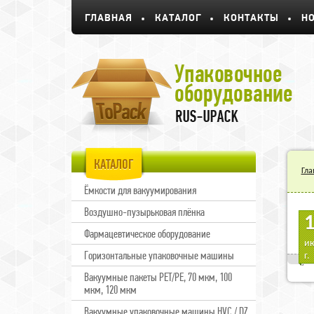
ГЛАВНАЯ
КАТАЛОГ
КОНТАКТЫ
Н
КАТАЛОГ
Гла
Ёмкости для вакуумирования
Воздушно-пузырьковая плёнка
Пр
Фармацевтическое оборудование
В г
ию
при
Горизонтальные упаковочные машины
г.
уст
Вакуумные пакеты PET/PE, 70 мкм, 100
мкм, 120 мкм
Вакуумные упаковочные машины HVC / DZ