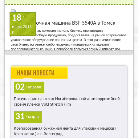
18
/
Термоусадочная машина BSF-5540A в Томск
июля 2013
Компания Рус-Упак помогает малому бизнесу производить
г.
конкурентноспособную продукцию, предоставляя на рынок современное
упаковочное оборудование по низким ценам. В этот раз начинающие
свой бизнес на рынке хлебопекарных и кондитерских изделий
предприниматели из Томска приобрели термоусадочный аппарат BSF-
5540A для упаковки булочек в пленку.
НАШИ НОВОСТИ
02
/ апреля
Поступление на склад Ингибированной антикоррозийной
стрейч пленки VpCI Stretch Film
31
/ марта
Крепированная бумажная лента для упаковки мешков (
Креп-лента ) в г. Волгоград