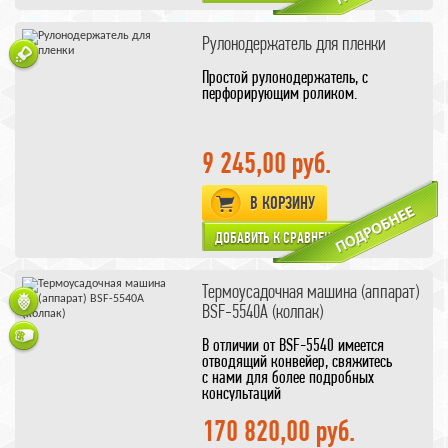
групповой упаковки в
термоусадочную ПВХ пленку
широкого диапазона пищевых и
Рулонодержатель для пленки
непродовольственных товаров:
мяса, рыбы, овощей, фруктов, хлеба,
Простой рулонодержатель, с
кондитерских изделий в коробках,
перфорирующим роликом.
полиграфической продукции,
сувениров, любой продукции в
коробах, банках, на подложках.
9 245,00 руб.
В КОРЗИНУ
Термоусадочная машина (аппарат)
BSF-5540A (колпак)
В отличии от BSF-5540 имеется
отводящий конвейер, свяжитесь
с нами для более подробных
консультаций
1. Объединяет в себе запайку,
170 820,00 руб.
обрезку и термическую усадку