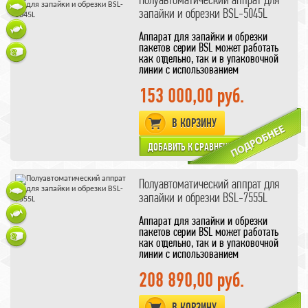
усадкой в термотоннелях
запайки и обрезки BSL-5045L
так и без неё.
Аппарат для запайки и обрезки
пакетов серии BSL может работать
как отдельно, так и в упаковочной
линии с использованием
термоусадочных тоннелей серии BS.
1. Полуавтоматический нож для
153 000,00 руб.
запайки и обрезки пакета с
отводящим ленточным
В КОРЗИНУ
транспортёром.
2. Нож выполнен из антипригарного
термостойкого алюминиевого сплава
и нихрома, снабжён защитой от
перегрева и обеспечивает ровные
прямые швы.
Полуавтоматический аппрат для
3. Ленточный транспортёр может
запайки и обрезки BSL-7555L
регулироваться по высоте, а также по
скорости движения.
Аппарат для запайки и обрезки
4. Полученная упаковка может
пакетов серии BSL может работать
использоваться как с термической
как отдельно, так и в упаковочной
усадкой в термотоннелях, так и без
линии с использованием
неё.
термоусадочных тоннелей серии BS.
1. Полуавтоматический нож для
208 890,00 руб.
запайки и обрезки пакета с
отводящим ленточным
В КОРЗИНУ