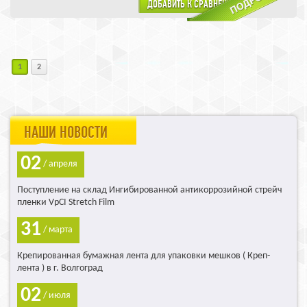
1
2
НАШИ НОВОСТИ
02
/ апреля
Поступление на склад Ингибированной антикоррозийной стрейч
пленки VpCI Stretch Film
31
/ марта
Крепированная бумажная лента для упаковки мешков ( Креп-
лента ) в г. Волгоград
02
/ июля