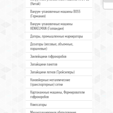
(Китай)
Вакуум-упаковочные машины BOSS
(Германия)
Вакуум-упаковочные машины
HENKELMAN (Голландия)
Датеры, промышленные маркираторы
Дозаторы (весовые, объемные,
поршневые)
Заклейщики гофрокоробов
Запайщики пакетов
Запайщики лотков (Трейсилеры)
Конвейерные металлические
(транспортерные) сетки
Картонажные машины, Формирователи
гофрокоробов
Клипсаторы
Мешкозашивочное оборудование