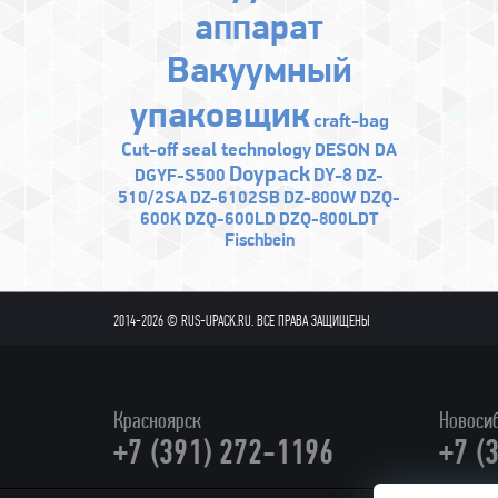
аппарат
Bакуумный
упаковщик
craft-bag
Cut-off seal technology
DESON DA
Doypack
DY-8
DGYF-S500
DZ-
510/2SA
DZ-6102SB
DZ-800W
DZQ-
600K
DZQ-600LD
DZQ-800LDT
Fischbein
2014-2026 © RUS-UPACK.RU. ВСЕ ПРАВА ЗАЩИЩЕНЫ
Красноярск
Новоси
+7 (391) 272-1196
+7 (