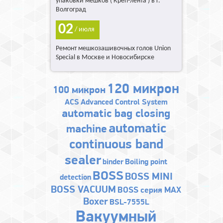
упаковки мешков ( Креп-лента ) в г.
Волгоград
02
/ июля
Ремонт мешкозашивочных голов Union
Special в Москве и Новосибирске
120 микрон
100 микрон
ACS
Advanced Control System
automatic bag closing
automatic
machine
continuous band
sealer
binder
Boiling point
BOSS
BOSS MINI
detection
BOSS VACUUM
BOSS серия MAX
Boxer
BSL-7555L
Bакуумный