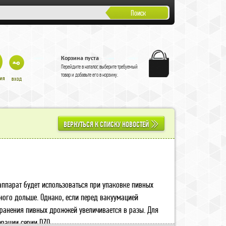
Поиск
Корзина пуста
Перейдите в
каталог
, выберите требуемый
товар и добавьте его в корзину.
ВЕРНУТЬСЯ К СПИСКУ НОВОСТЕЙ
ппарат будет использоваться при упаковке пивных
ого дольше. Однако, если перед вакуумацией
хранения пивных дрожжей увеличивается в разы. Для
эрации серии DZQ