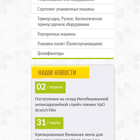
Стреппинг упаковочные машины
Термоусадка, Ручное, Автоматическое
термоусадочное оборудование
Укупорочные машины
Упаковка паллет (Паллетоупаковщики)
Целлофанаторы
НАШИ НОВОСТИ
02
/ апреля
Поступление на склад Ингибированной
антикоррозийной стрейч пленки VpCI
Stretch Film
31
/ марта
Крепированная бумажная лента для