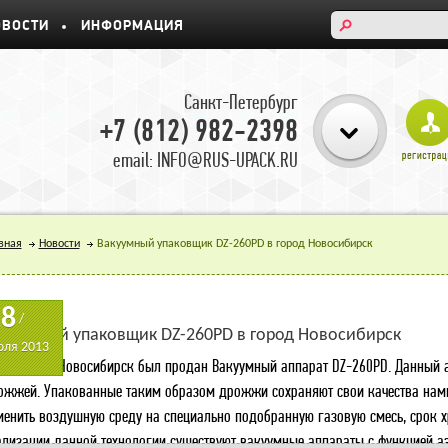
ОВОСТИ
ИНФОРМАЦИЯ
Санкт-Петербург
+7 (812) 982-2398
email: INFO@RUS-UPACK.RU
вная
Новости
Вакуумный упаковщик DZ-260PD в город Новосибирск
18
/
куумный упаковщик DZ-260PD в город Новосибирск
ля 2013
годня, в г Новосибирск был продан Вакуумный аппарат DZ-260PD. Данный а
ожжей. Упакованные таким образом дрожжи сохраняют свои качества намн
менить воздушную среду на специально подобранную газовую смесь, срок 
ализации данной технологии существуют вакуумные аппараты с функцией а