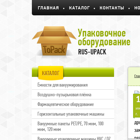
ГЛАВНАЯ
КАТАЛОГ
КОНТАКТЫ
Н
КАТАЛОГ
Гла
Ёмкости для вакуумирования
Воздушно-пузырьковая плёнка
Фармацевтическое оборудование
Ва
ию
Горизонтальные упаковочные машины
Се
г.
др
Вакуумные пакеты PET/PE, 70 мкм, 100
мкм, 120 мкм
за
ре
Вакуумные упаковочные машины HVC / DZ