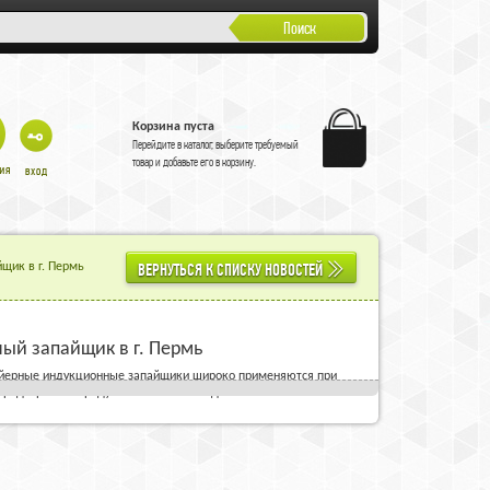
Поиск
Корзина пуста
Перейдите в
каталог
, выберите требуемый
товар и добавьте его в корзину.
ВЕРНУТЬСЯ К СПИСКУ НОВОСТЕЙ
щик в г. Пермь
ый запайщик в г. Пермь
вейерные индукционные запайщики широко применяются при
предохраняет продукт от внешних воздействий