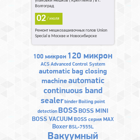
упаковки мешков ( Креп-лента ) в г.
Волгоград
02
/ июля
Ремонт мешкозашивочных голов Union
Special в Москве и Новосибирске
120 микрон
100 микрон
ACS
Advanced Control System
automatic bag closing
automatic
machine
continuous band
sealer
binder
Boiling point
BOSS
BOSS MINI
detection
BOSS VACUUM
BOSS серия MAX
Boxer
BSL-7555L
Bакуумный