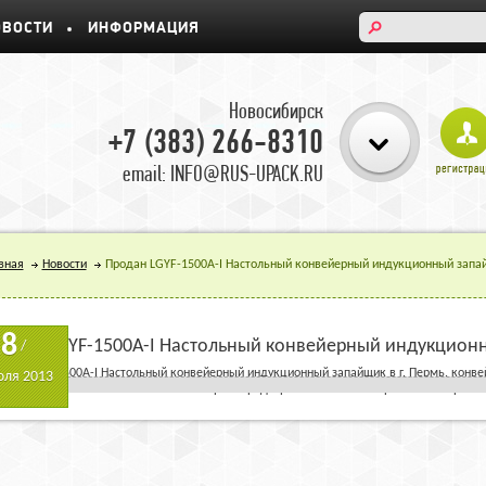
ОВОСТИ
ИНФОРМАЦИЯ
Новосибирск
+7 (383) 266-8310
email: INFO@RUS-UPACK.RU
вная
Новости
Продан LGYF-1500A-I Настольный конвейерный индукционный запай
18
одан LGYF-1500A-I Настольный конвейерный индукционн
/
дан LGYF-1500A-I Настольный конвейерный индукционный запайщик в г. Пермь. кон
ля 2013
ковке таблеток в небольшие контейнеры с предохранительной мембраной. мембрана 