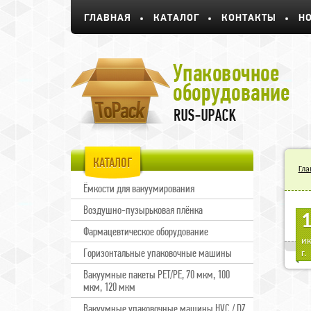
ГЛАВНАЯ
КАТАЛОГ
КОНТАКТЫ
Н
КАТАЛОГ
Гла
Ёмкости для вакуумирования
Воздушно-пузырьковая плёнка
Пр
Фармацевтическое оборудование
Про
ию
упа
Горизонтальные упаковочные машины
г.
Вакуумные пакеты PET/PE, 70 мкм, 100
мкм, 120 мкм
Вакуумные упаковочные машины HVC / DZ