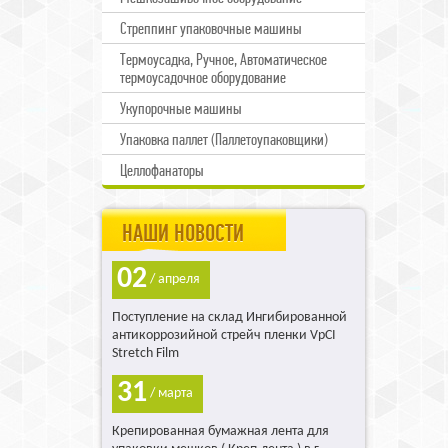
Стреппинг упаковочные машины
Термоусадка, Ручное, Автоматическое
термоусадочное оборудование
Укупорочные машины
Упаковка паллет (Паллетоупаковщики)
Целлофанаторы
НАШИ НОВОСТИ
02
/ апреля
Поступление на склад Ингибированной
антикоррозийной стрейч пленки VpCI
Stretch Film
31
/ марта
Крепированная бумажная лента для