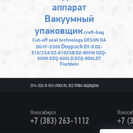
аппарат
Bакуумный
упаковщик
craft-bag
Cut-off seal technology
DESON DA
Doypack
DY-8
DGYF-S500
DZ-
510/2SA
DZ-6102SB
DZ-800W
DZQ-
600K
DZQ-600LD
DZQ-800LDT
Fischbein
2014-2026 © RUS-UPACK.RU. ВСЕ ПРАВА ЗАЩИЩЕНЫ
Новосибирск
Новоси
+7 (383) 263-1112
+7 (