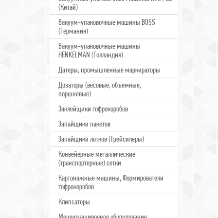
(Китай)
Вакуум-упаковочные машины BOSS
(Германия)
Вакуум-упаковочные машины
HENKELMAN (Голландия)
Датеры, промышленные маркираторы
Дозаторы (весовые, объемные,
поршневые)
Заклейщики гофрокоробов
Запайщики пакетов
Запайщики лотков (Трейсилеры)
Конвейерные металлические
(транспортерные) сетки
Картонажные машины, Формирователи
гофрокоробов
Клипсаторы
Мешкозашивочное оборудование