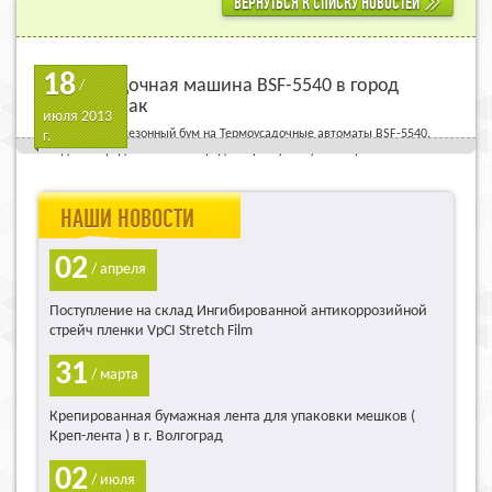
ВЕРНУТЬСЯ К СПИСКУ НОВОСТЕЙ
18
Термоусадочная машина BSF-5540 в город
/
Стерлитамак
июля 2013
Продолжается сезонный бум на Термоусадочные автоматы BSF-5540.
г.
сегодня очередной автомат продан в республику Башкортостан.
НАШИ НОВОСТИ
02
/ апреля
Поступление на склад Ингибированной антикоррозийной
стрейч пленки VpCI Stretch Film
31
/ марта
Крепированная бумажная лента для упаковки мешков (
Креп-лента ) в г. Волгоград
02
/ июля