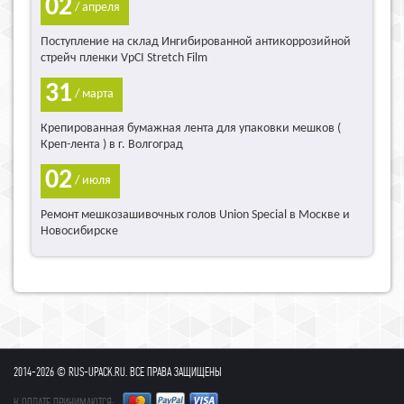
02
/ апреля
Поступление на склад Ингибированной антикоррозийной
стрейч пленки VpCI Stretch Film
31
/ марта
Крепированная бумажная лента для упаковки мешков (
Креп-лента ) в г. Волгоград
02
/ июля
Ремонт мешкозашивочных голов Union Special в Москве и
Новосибирске
2014-2026 © RUS-UPACK.RU. ВСЕ ПРАВА ЗАЩИЩЕНЫ
К ОПЛАТЕ ПРИНИМАЮТСЯ: