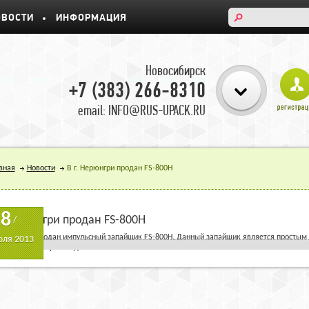
ОВОСТИ
ИНФОРМАЦИЯ
Новосибирск
+7 (383) 266-8310
email: INFO@RUS-UPACK.RU
вная
Новости
В г. Нерюнгри продан FS-800H
18
г. Нерюнгри продан FS-800H
/
.Нерюнгри продан импульсный запайщик FS-800H. Данный запайщик является простым
ля 2013
ользуемых в производстве.