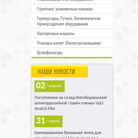
Стреппинг упаковочные машины
Термоусадка, Ручное, Автоматическое
термоусадочное оборудование
Укупорочные машины
Упаковка паллет (Паллетоупаковщики)
Целлофанаторы
НАШИ НОВОСТИ
02
/ апреля
Поступление на склад Ингибированной
антикоррозийной стрейч пленки VpCI
Stretch Film
31
/ марта
Крепированная бумажная лента для