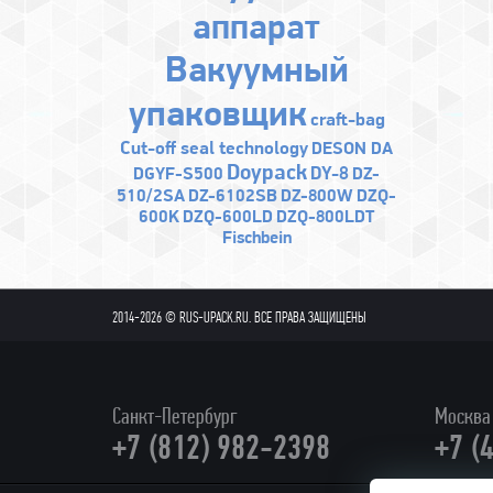
аппарат
Bакуумный
упаковщик
craft-bag
Cut-off seal technology
DESON DA
Doypack
DY-8
DGYF-S500
DZ-
510/2SA
DZ-6102SB
DZ-800W
DZQ-
600K
DZQ-600LD
DZQ-800LDT
Fischbein
2014-2026 © RUS-UPACK.RU. ВСЕ ПРАВА ЗАЩИЩЕНЫ
Санкт-Петербург
Москва
+7 (812) 982-2398
+7 (