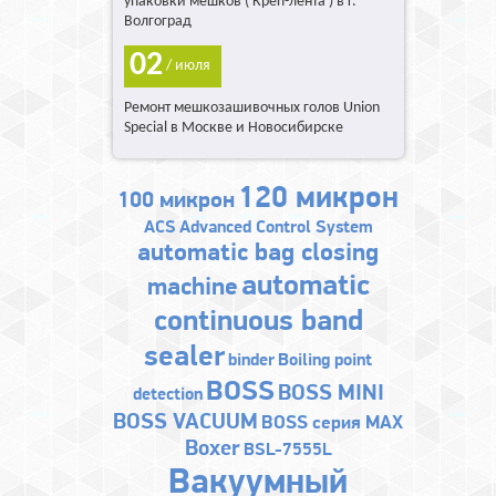
упаковки мешков ( Креп-лента ) в г.
Волгоград
02
/ июля
Ремонт мешкозашивочных голов Union
Special в Москве и Новосибирске
120 микрон
100 микрон
ACS
Advanced Control System
automatic bag closing
automatic
machine
continuous band
sealer
binder
Boiling point
BOSS
BOSS MINI
detection
BOSS VACUUM
BOSS серия MAX
Boxer
BSL-7555L
Bакуумный