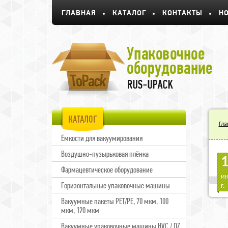
ГЛАВНАЯ
КАТАЛОГ
КОНТАКТЫ
Н
КАТАЛОГ
Гла
Ёмкости для вакуумирования
Воздушно-пузырьковая плёнка
В 
Фармацевтическое оборудование
В г
ию
исп
Горизонтальные упаковочные машины
г.
Вакуумные пакеты PET/PE, 70 мкм, 100
мкм, 120 мкм
Вакуумные упаковочные машины HVC / DZ