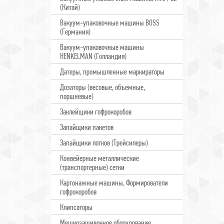
(Китай)
Вакуум-упаковочные машины BOSS
(Германия)
Вакуум-упаковочные машины
HENKELMAN (Голландия)
Датеры, промышленные маркираторы
Дозаторы (весовые, объемные,
поршневые)
Заклейщики гофрокоробов
Запайщики пакетов
Запайщики лотков (Трейсилеры)
Конвейерные металлические
(транспортерные) сетки
Картонажные машины, Формирователи
гофрокоробов
Клипсаторы
Мешкозашивочное оборудование