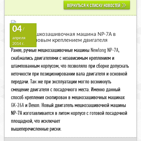
ВЕРНУТЬСЯ К СПИСКУ НОВОСТЕЙ
04
/
Ручная мешкозашивочная машина NP-7A в
апреля
Москву с новым креплением двигателя
2014 г.
Ранее, ручные мешкозашивочные машины
Newlong NP-7A
,
снабжались двигателями с независимым креплением и
штампованным корпусом, что позволяло при сборке допускать
неточности при позиционировании вала двигателя и основной
передачи. Так же при эксплуатации могло возникнуть
смещение двигателя с посадочного места. Именно данный
способ крепления скопирован в мешкозашивочных машинах
GK-26A
и Deson. Новый двигатель мешкозашивочной машины
NP-7A изготавливается в литом корпусе с готовой посадочной
площадкой, что исключает
вышеперечисленные риски.