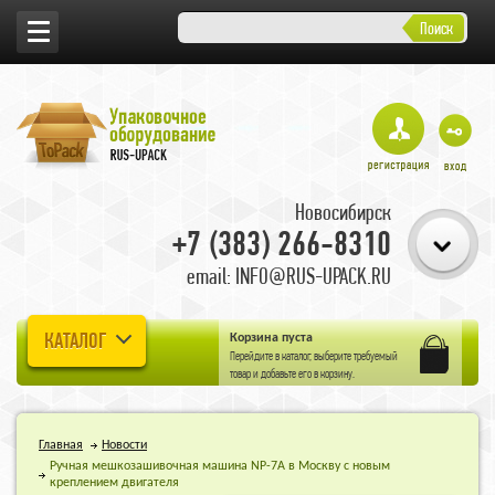
Поиск
Новосибирск
+7 (383) 266-8310
email: INFO@RUS-UPACK.RU
КАТАЛОГ
Корзина пуста
Перейдите в
каталог
, выберите требуемый
товар и добавьте его в корзину.
Главная
Новости
Ручная мешкозашивочная машина NP-7A в Москву с новым
креплением двигателя