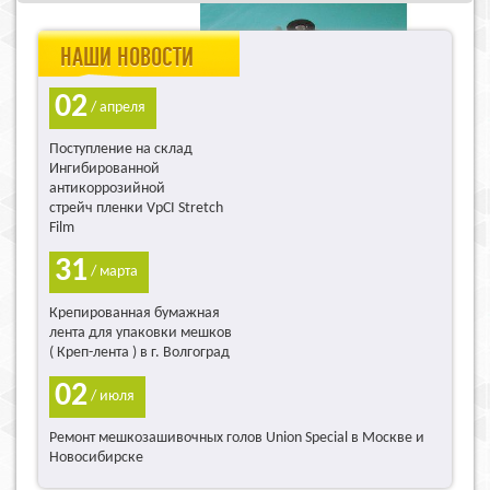
НАШИ НОВОСТИ
02
/ апреля
Поступление на склад
Ингибированной
антикоррозийной
стрейч пленки VpCI Stretch
Film
31
/ марта
Крепированная бумажная
лента для упаковки мешков
( Креп-лента ) в г. Волгоград
02
/ июля
Ремонт мешкозашивочных голов Union Special в Москве и
Новосибирске