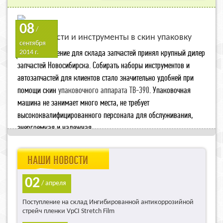
08
/
Автозапчасти и инструменты в скин упаковку
сентября
Отличное решение для склада запчастей принял крупный дилер
2014 г.
запчастей Новосибирска. Собирать наборы инструментов и
автозапчастей для клиентов стало значительно удобней при
помощи скин
упаковочного аппарата TB-390
. Упаковочная
машина не занимает много места, не требует
высококвалифицированного персонала для обслуживания,
энергоемкая и надежная
НАШИ НОВОСТИ
02
/ апреля
Поступление на склад Ингибированной антикоррозийной
стрейч пленки VpCI Stretch Film