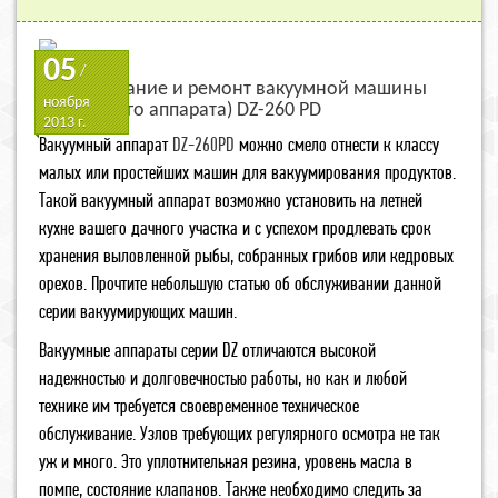
05
/
Обслуживание и ремонт вакуумной машины
ноября
(вакуумного аппарата) DZ-260 PD
2013 г.
Вакуумный аппарат
DZ-260PD
можно смело отнести к классу
малых или простейших машин для вакуумирования продуктов.
Такой вакуумный аппарат возможно установить на летней
кухне вашего дачного участка и с успехом продлевать срок
хранения выловленной рыбы, собранных грибов или кедровых
орехов. Прочтите небольшую статью об обслуживании данной
серии вакуумирующих машин.
Вакуумные аппараты серии DZ отличаются высокой
надежностью и долговечностью работы, но как и любой
технике им требуется своевременное техническое
обслуживание. Узлов требующих регулярного осмотра не так
уж и много. Это уплотнительная резина, уровень масла в
помпе, состояние клапанов. Также необходимо следить за