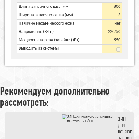
Длина запаечного шва (мм)
800
Ширина запаечного шва (мм)
3
Наличие механического ножа
нет
Напряжение (В/Гц)
220/50
Мощность нагрева (запайки) (Вт)
850
Выводить из системы
Рекомендуем дополнительно
рассмотреть:
запайщики
ЗИП
ножные
ЗИП
для
ножного
запайщик