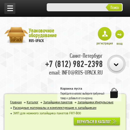
Поиск
Санкт-Петербург
+7 (812) 982-2398
email: INFO@RUS-UPACK.RU
Корзина пуста
Перейдите в
каталог
, выберите требуемый
товар и добавьте его в корзину.
Главная
Каталог
Запайщики пакетов
Запайщики Импульсные
Расходные материалы и комплектующие к запайщикам
ЗИП для ножного запайщика пакетов FRT-800
ВЕРНУТЬСЯ В КАТАЛОГ