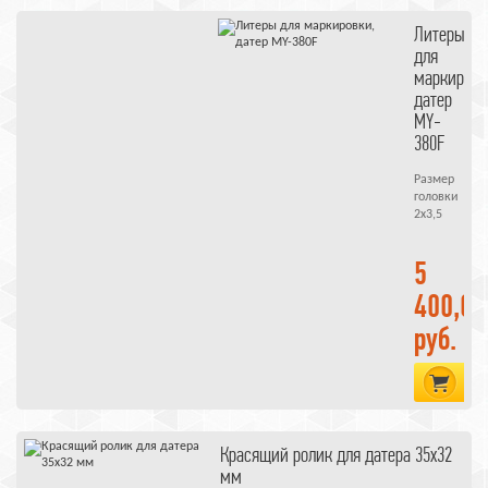
литеры для
Литеры
маркировки
MY-
для
маркировк
380F
красящий
датер
ролик
MY-
380F
Размер
головки
2х3,5
5
400,00
руб.
В 
Красящий ролик для датера 35х32
мм