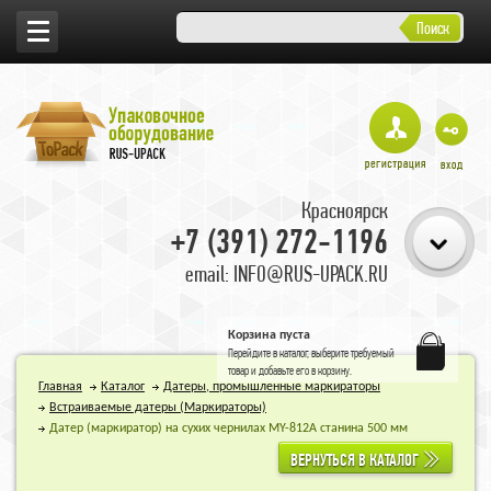
Поиск
Красноярск
+7 (391) 272-1196
email: INFO@RUS-UPACK.RU
Корзина пуста
Перейдите в
каталог
, выберите требуемый
товар и добавьте его в корзину.
Главная
Каталог
Датеры, промышленные маркираторы
Встраиваемые датеры (Маркираторы)
Датер (маркиратор) на сухих чернилах MY-812A станина 500 мм
ВЕРНУТЬСЯ В КАТАЛОГ