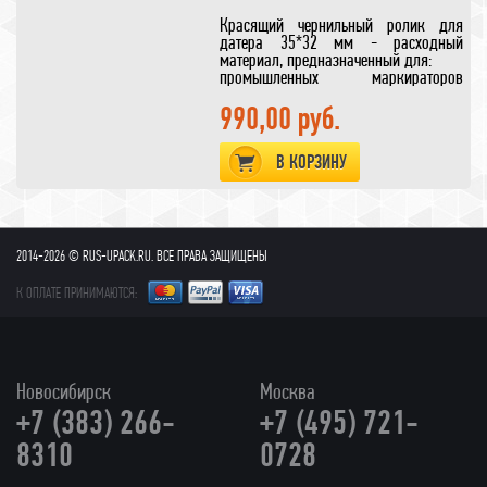
Красящий чернильный ролик для
датера 35*32 мм - расходный
материал, предназначенный для:
промышленных маркираторов
моделей
MY-812A
,
MY-300A
,
MY-
420A
990,00 руб.
,
MY-380F
, MY-812G,
MY-380F/W
и других моделей датеров.
Красящий ролик поставляется
В КОРЗИНУ
в различной цветовой гамме.
Цена указана за 1шт.
2014-2026 © RUS-UPACK.RU. ВСЕ ПРАВА ЗАЩИЩЕНЫ
К ОПЛАТЕ ПРИНИМАЮТСЯ:
Новосибирск
Москва
+7 (383) 266-
+7 (495) 721-
8310
0728