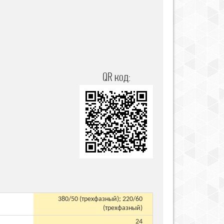
QR код:
380/50 (трехфазный); 220/60
(трехфазный)
24