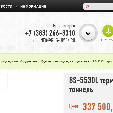
ОВОСТИ
ИНФОРМАЦИЯ
Новосибирск
+7 (383) 266-8310
email: INFO@RUS-UPACK.RU
ермоусадочное оборудование
Групповая термоусадочная упаковка
BS-5530L терм
BS-5530L тер
тоннель
337 500
Цена: