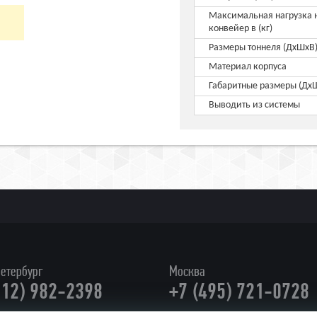
Максимальная нагрузка 
конвейер в (кг)
Размеры тоннеля (ДхШхВ
Материал корпуса
Габаритные размеры (Дх
Выводить из системы
етербург
Москва
812) 982-2398
+7 (495) 721-0728