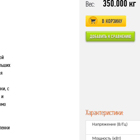
350.000 кг
Вес:
В КОРЗИНУ
ой
ольших
ля
ки, с
 и
рмо
Характеристики:
Напряжение (В/Гц)
ленки
Мощность (кВт)