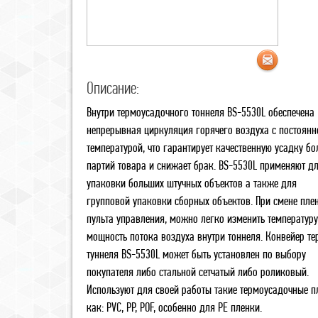
Описание:
Внутри термоусадочного тоннеля BS-5530L обеспечена
непрерывная циркуляция горячего воздуха с постоянн
температурой, что гарантирует качественную усадку б
партий товара и снижает брак. BS-5530L применяют д
упаковки больших штучных объектов а также для
групповой упаковки сборных объектов. При смене плен
пульта управления, можно легко изменить температуру
мощность потока воздуха внутри тоннеля. Конвейер те
туннеля BS-5530L может быть установлен по выбору
покупателя либо стальной сетчатый либо роликовый.
Используют для своей работы такие термоусадочные п
как: PVC, PP, POF, особенно для PE пленки.