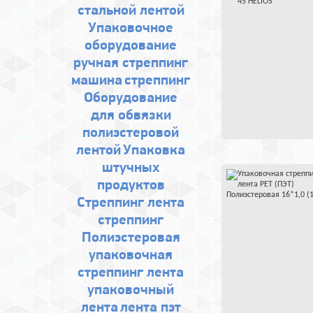
стальной лентой
Упаковочное
оборудование
ручная стреппинг
машина
стреппинг
Оборудование
для обвязки
полиэстеровой
лентой
Упаковка
штучных
продуктов
Стреппинг лента
стреппинг
Полиэстеровая
упаковочная
стреппинг лента
упаковочный
лента
лента пэт