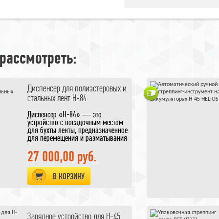
рассмотреть:
Диспенсер для полиэстеровых и
стальных лент H-84
Диспенсер «Н-84» — это
устройство с посадочным местом
для бухты ленты, предназначенное
для перемещения и разматывания
полиэстеровых и стальных лент в
процессе упаковки. Может
27 000,00 руб.
использоваться для бухт лент с
внутренним диметром 406
В КОРЗИНУ
мм,шириной не больше 200 мм.
Диспенсер для стальной
(металлической) стреппинг ленты.
Диспесер для полиэстеровой
(ПЭТ/PET) стреппинг ленты.
Зарядное устройство для H-45