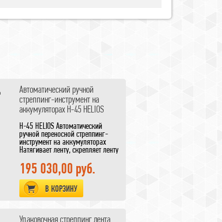
Автоматический ручной
стреппинг-инструмент на
аккумуляторах H-45 HELIOS
H-45 HELIOS Автоматический
ручной переносной стреппинг-
инструмент на аккумуляторах
Натягивает ленту, скрепляет ленту
методом трения, отрезает ленту.
Тип скрепляемых лент: ПЭТ и ПП.
195 030,00 руб.
Ширина ленты 12-16 мм.
Толщина ленты: 0,40+1,05 мм (ПЭТ)
В КОРЗИНУ
и 0,70+1,05 мм (ПП).
Макс. натяжение обвязки: 240 кг.
Макс, скорость натяжения: 270
мм/сек.
Упаковочная стреппинг лента
Способ натяжения ленты —