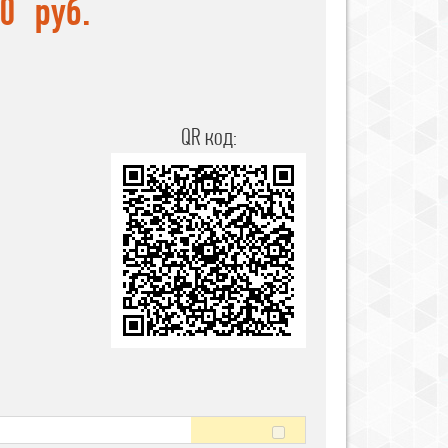
00
руб.
QR код: