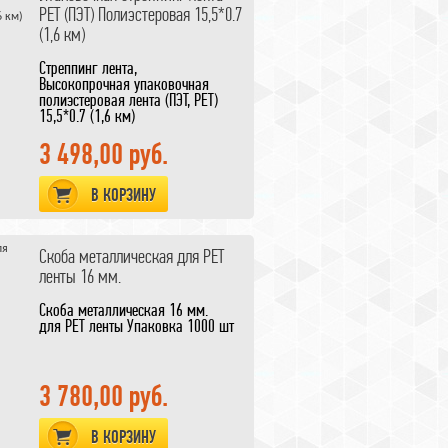
автоматический.
PET (ПЭТ) Полиэстеровая 15,5*0.7
Количество рабочих циклов: 160
(1,6 км)
обвязок (ПЭТ) и 300 обвязок (ПП).
Время перезарядки — 15 мин.
Стреппинг лента,
Зарядное устройство и
Высокопрочная упаковочная
аккумулятор фирмы «BOSCH»
полиэстеровая лента (ПЭТ, PET)
Срок службы аккумулятора — до
15,5*0.7 (1,6 км)
3000 перезарядок
3 498,00 руб.
В КОРЗИНУ
Скоба металлическая для PET
ленты 16 мм.
Скоба металлическая 16 мм.
для PET ленты Упаковка 1000 шт
3 780,00 руб.
В КОРЗИНУ