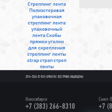
Стреппинг лента
Полиэстеровая
упаковочная
стреппинг лента
упаковочный
лента
Скобы
пряжки
уголки
для скрепления
стреппинг ленты
strap
страп
стреп
ленты
2014-2026 © RUS-UPACK.RU. ВСЕ ПРАВА ЗАЩИЩЕНЫ
Новосибирск
Санкт-П
+7 (383) 266-8310
+7 (