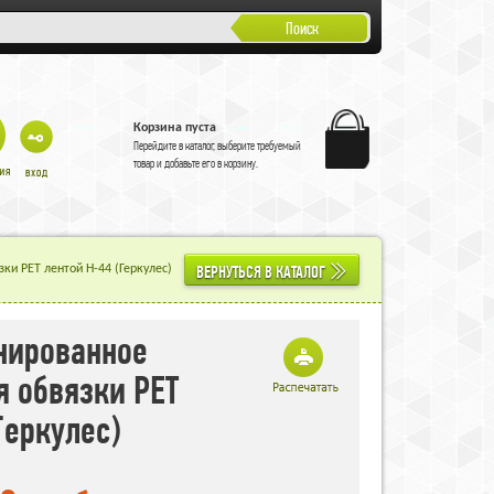
Поиск
Корзина пуста
Перейдите в
каталог
, выберите требуемый
товар и добавьте его в корзину.
ВЕРНУТЬСЯ В КАТАЛОГ
ки PET лентой H-44 (Геркулес)
нированное
я обвязки PET
Геркулес)