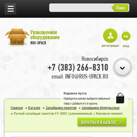
Поиск
Новосибирск
+7 (383) 266-8310
email: INFO@RUS-UPACK.RU
Корзина пуста
Перейдите в
каталог
, выберите требуемый
товар и добавьте его в корзину.
Главная
Каталог
Запайщики пакетов
Запайщики Импульсные
Ручной запайщик пакетов FS-300С (алюминиевый, с боковым ножом)
ВЕРНУТЬСЯ В КАТАЛОГ