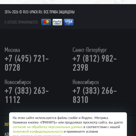
2014-2026 © RUS-UPACK.RU. ВСЕ ПРАВА ЗАЩИЩЕНЫ
К ОПЛАТЕ ПРИНИМАЮТСЯ:
Москва
Санкт-Петербург
+7 (495) 721-
+7 (812) 982-
0728
2398
Новосибирск
Новосибирск
+7 (383) 263-
+7 (383) 266-
1112
8310
На этом сайте используются файлы cookie и Яндекс. Метрика.
Нажимая кнопку «ПРИНЯТЬ» или продолжая просмотр сайта, вы даете
INFO@RUS-UPACK.RU
/ Skype:
RUS-UPACK
согласие на обработку персональных данных
в соответствии с нашей
политикой конфиденциальности
и принимаете условия
АДРЕС: Г. МОСКВА, УЛ КУЛАКОВА, 20