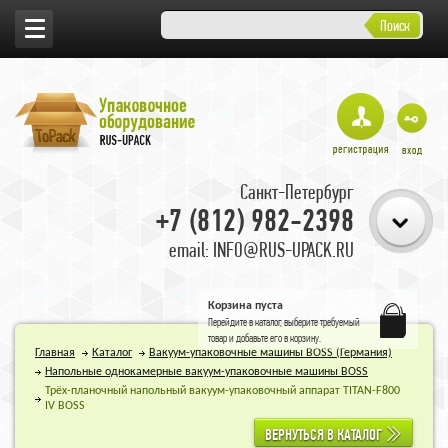
Поиск
Санкт-Петербург
+7 (812) 982-2398
email: INFO@RUS-UPACK.RU
Корзина пуста
Перейдите в
каталог
, выберите требуемый
товар и добавьте его в корзину.
Главная
Каталог
Вакуум-упаковочные машины BOSS (Германия)
Напольные однокамерные вакуум-упаковочные машины BOSS
Трёх-планочный напольный вакуум-упаковочный аппарат TITAN-F800
IV BOSS
ВЕРНУТЬСЯ В КАТАЛОГ