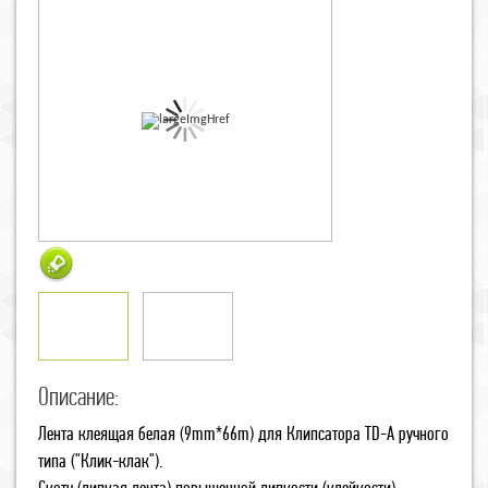
Описание:
Лента клеящая белая (9mm*66m) для Клипсатора TD-А ручного
типа ("Клик-клак").
Скотч (липкая лента) повышенной липкости (клейкости),