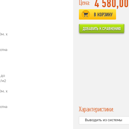
4 580,00
Цена:
В КОРЗИНУ
0м. x
отна
 до
г/м2
0м. x
отна
Характеристики:
Выводить из системы