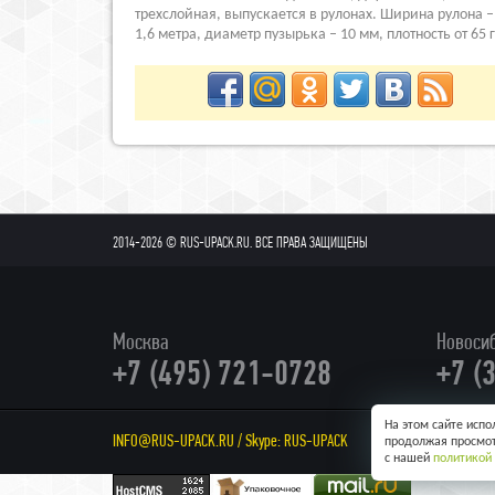
трехслойная, выпускается в рулонах. Ширина рулона –
1,6 метра, диаметр пузырька – 10 мм, плотность от 65 
2014-2026 © RUS-UPACK.RU. ВСЕ ПРАВА ЗАЩИЩЕНЫ
Москва
Новоси
+7 (495) 721-0728
+7 (
На этом сайте исп
INFO@RUS-UPACK.RU
/ Skype:
RUS-UPACK
АДРЕС: Г. 
продолжая просмот
с нашей
политикой