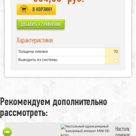
В КОРЗИНУ
Характеристики:
Толщина пленки
70
Выводить из системы
Рекомендуем дополнительно
рассмотреть:
BOSS MINI
Настольны
Вакуумная
однокаме