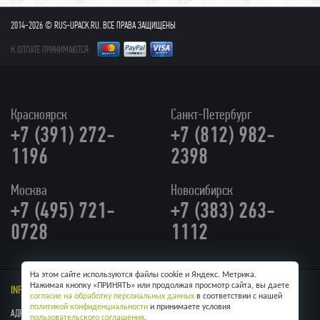
2014-2026 © RUS-UPACK.RU. ВСЕ ПРАВА ЗАЩИЩЕНЫ
К ОПЛАТЕ ПРИНИМАЮТСЯ:
Красноярск
Санкт-Петербург
+7 (391) 272-
+7 (812) 982-
1196
2398
Москва
Новосибирск
+7 (495) 721-
+7 (383) 263-
0728
1112
На этом сайте используются файлы cookie и Яндекс. Метрика.
Нажимая кнопку «ПРИНЯТЬ» или продолжая просмотр сайта, вы даете
INFO@RUS-UPACK.RU
/ Skype:
RUS-UPACK
согласие на обработку персональных данных
в соответствии с нашей
политикой конфиденциальности
и принимаете условия
АДРЕС: Г. МОСКВА, УЛ КУЛАКОВА, 20
пользовательского соглашения
.