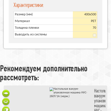
Характеристики:
Размер (мм)
400x500
Материал
PET
Толщина пленки
70
Выводить из системы
Рекомендуем дополнительно
рассмотреть:
упаковщик
Настольна
вакуумный
JEJU
вакуум-
упаковочн
Упаковка рыбы
машина
Вакуумная
HVC-