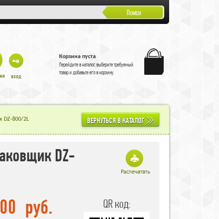
Поиск
Корзина пуста
Перейдите в
каталог
, выберите требуемый
товар и добавьте его в корзину.
ВЕРНУТЬСЯ В КАТАЛОГ
к DZ-800/2L
аковщик DZ-
,00
руб.
QR код: