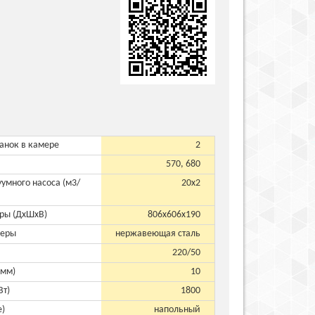
анок в камере
2
570, 680
умного насоса (м3/
20х2
ры (ДхШхВ)
806х606х190
меры
нержавеющая сталь
220/50
(мм)
10
Вт)
1800
е)
напольный