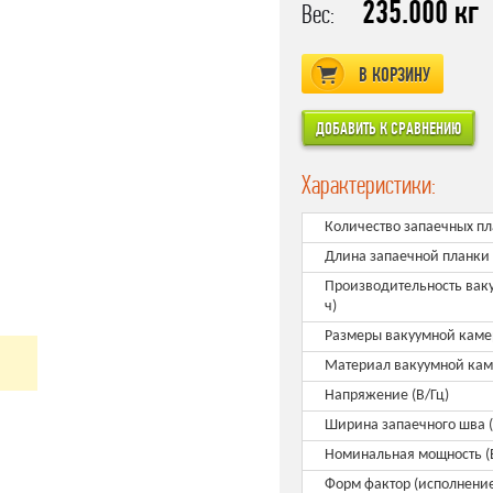
235.000 кг
Вес:
В КОРЗИНУ
Характеристики:
Количество запаечных пл
Длина запаечной планки
Производительность ваку
ч)
Размеры вакуумной каме
Материал вакуумной ка
Напряжение (В/Гц)
Ширина запаечного шва 
Номинальная мощность (
Форм фактор (исполнени