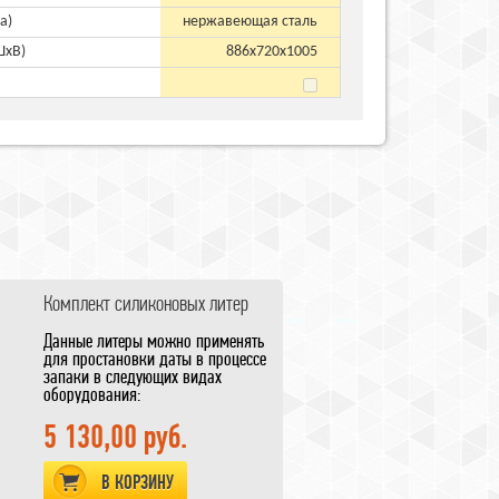
а)
нержавеющая сталь
ШхВ)
886х720х1005
Комплект силиконовых литер
Данные литеры можно применять
для простановки даты в процессе
запаки в следующих видах
оборудования:
Импульсные запащики с
простановкой даты FS-300B и FS-
5 130,00 руб.
200B а ткже вакуум-упаковочные
машины серии DZ и HVC (DZ-
В КОРЗИНУ
400/2T, DZQ-400/2T, DZ-500/2E,