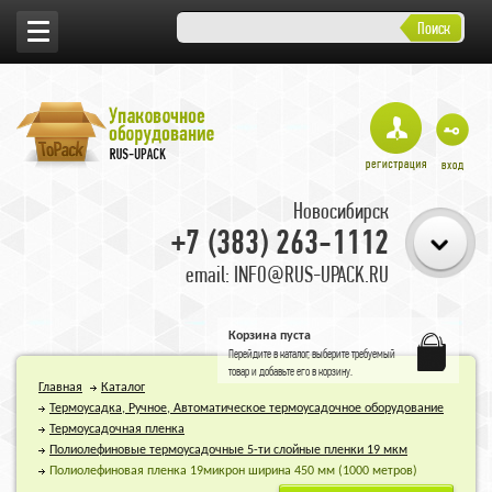
Поиск
Новосибирск
+7 (383) 263-1112
email: INFO@RUS-UPACK.RU
Корзина пуста
Перейдите в
каталог
, выберите требуемый
товар и добавьте его в корзину.
Главная
Каталог
Термоусадка, Ручное, Автоматическое термоусадочное оборудование
Термоусадочная пленка
Полиолефиновые термоусадочные 5-ти слойные пленки 19 мкм
Полиолефиновая пленка 19микрон ширина 450 мм (1000 метров)