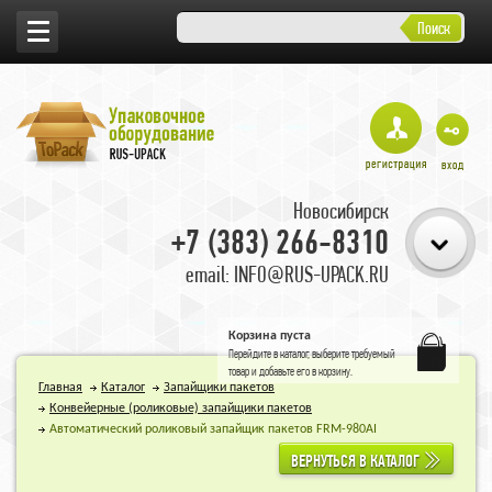
Поиск
Новосибирск
+7 (383) 266-8310
email: INFO@RUS-UPACK.RU
Корзина пуста
Перейдите в
каталог
, выберите требуемый
товар и добавьте его в корзину.
Главная
Каталог
Запайщики пакетов
Конвейерные (роликовые) запайщики пакетов
Автоматический роликовый запайщик пакетов FRM-980AI
ВЕРНУТЬСЯ В КАТАЛОГ