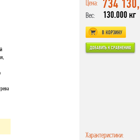
734 130
Цена:
130.000 кг
Вес:
В КОРЗИНУ
ой
я,
ю
грева
Характеристики: