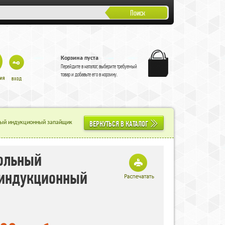
Поиск
Корзина пуста
Перейдите в
каталог
, выберите требуемый
товар и добавьте его в корзину.
ВЕРНУТЬСЯ В КАТАЛОГ
ный индукционный запайщик
ольный
индукционный