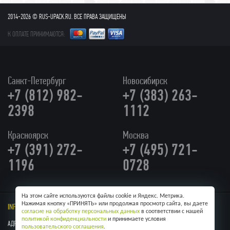
2014-2026 © RUS-UPACK.RU. ВСЕ ПРАВА ЗАЩИЩЕНЫ
К ОПЛАТЕ ПРИНИМАЮТСЯ:
Санкт-Петербург
Новосибирск
+7 (812) 982-
+7 (383) 263-
2398
1112
Красноярск
Москва
+7 (391) 272-
+7 (495) 721-
1196
0728
На этом сайте используются файлы cookie и Яндекс. Метрика.
Нажимая кнопку «ПРИНЯТЬ» или продолжая просмотр сайта, вы даете
INFO@RUS-UPACK.RU
/ Skype:
RUS-UPACK
согласие на обработку персональных данных
в соответствии с нашей
политикой конфиденциальности
и принимаете условия
АДРЕС: Г. МОСКВА, УЛ КУЛАКОВА, 20
пользовательского соглашения
.