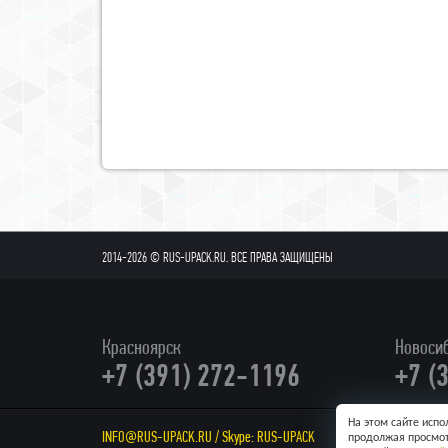
2014-2026 © RUS-UPACK.RU. ВСЕ ПРАВА ЗАЩИЩЕНЫ
Красноярск
Новоси
+7 (391) 272-1196
+7 (
На этом сайте исп
INFO@RUS-UPACK.RU
/ Skype:
RUS-UPACK
АДРЕС: Г. 
продолжая просмот