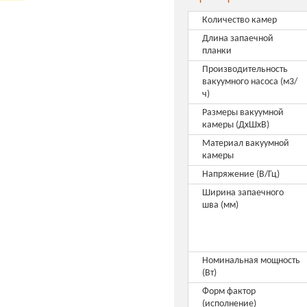
Количество камер
Длина запаечной
планки
Производительность
вакуумного насоса (м3/
ч)
Размеры вакуумной
камеры (ДхШхВ)
Материал вакуумной
камеры
Напряжение (В/Гц)
Ширина запаечного
шва (мм)
Номинальная мощность
(Вт)
Форм фактор
(исполнение)