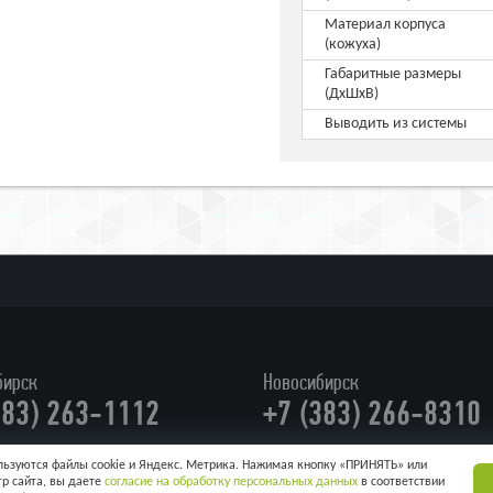
Материал корпуса
(кожуха)
Габаритные размеры
(ДхШхВ)
Выводить из системы
бирск
Новосибирск
383) 263-1112
+7 (383) 266-8310
ользуются файлы cookie и Яндекс. Метрика. Нажимая кнопку «ПРИНЯТЬ» или
МОСКВА, УЛ КУЛАКОВА, 20
КАРТА САЙТА
ОБРАТНАЯ СВЯЗЬ
ПРАЙС ЛИ
р сайта, вы даете
согласие на обработку персональных данных
в соответствии