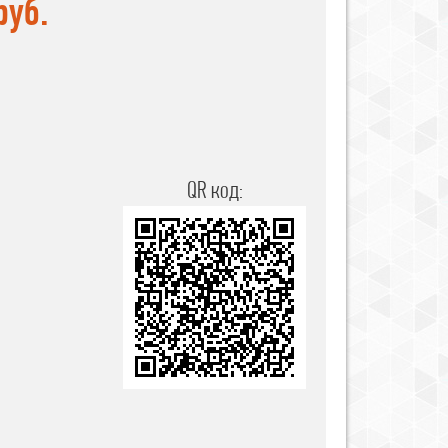
руб.
QR код: